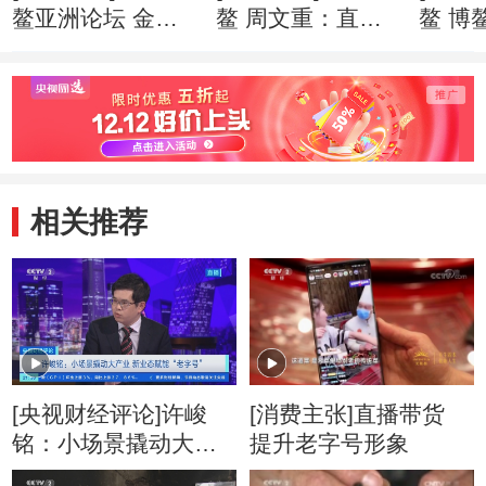
鳌亚洲论坛 金融
鳌 周文重：直面
鳌 博
科技快速“生长” 监
逆全球化思潮 亚
201
管面临更多挑战
洲应发出自己的声
就绪
音
相关推荐
[央视财经评论]许峻
[消费主张]直播带货
铭：小场景撬动大产
提升老字号形象
业 新业态赋能“老字