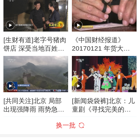
号”
[生财有道]老字号猪肉
《中国财经报道》
饼店 深受当地百姓喜
20170121 年货大赢
爱
家：文化年货的春天
[共同关注]北京 局部
[新闻袋袋裤]北京：儿
出现强降雨 雨势急促
童剧《寻找完美的小
伴有大风
鹿问问》上演
换一批