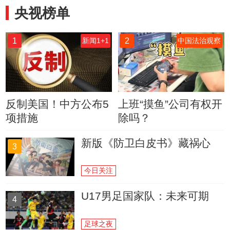
央视榜单
1
2
新闻1+1
中国法治观察
反制美国！中方公布5
上班“摸鱼”公司有权开
项措施
除吗？
新版《防卫白皮书》藏祸心
3
今日关注
U17男足国家队：未来可期
4
足球之夜