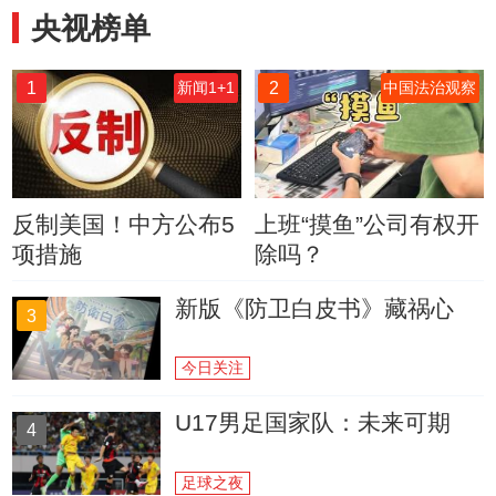
央视榜单
1
2
新闻1+1
中国法治观察
反制美国！中方公布5
上班“摸鱼”公司有权开
项措施
除吗？
新版《防卫白皮书》藏祸心
3
今日关注
U17男足国家队：未来可期
4
足球之夜