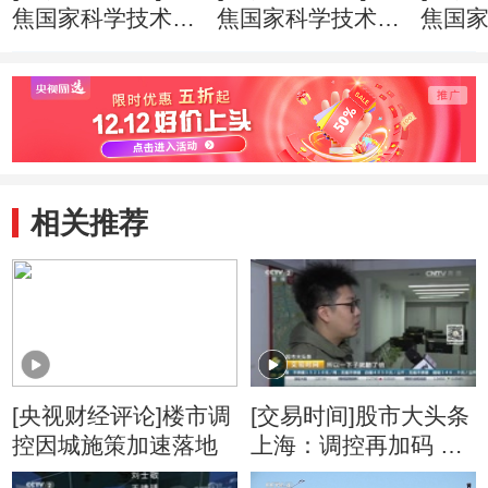
焦国家科学技术奖
焦国家科学技术奖
焦国
励大会 国家自然
励大会 271个项目
励大会
科学奖一等奖时隔
9名科学家获得国
云德
11年迎来“双响”
家科学技术奖
家最
相关推荐
[央视财经评论]楼市调
[交易时间]股市大头条
控因城施策加速落地
上海：调控再加码 二
手房持续降温