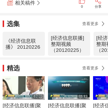
相关稿件
0
分享
选集
查看更多
[经济信息联播]
[经
《经济信息联
整期视频
整期
播》 20120226
（20120225）
（20
精选
查看更多
02:20
01:19
[经济信息联播]聚
[经济信息联播]聚
[经济