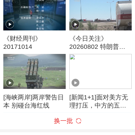
《财经周刊》
《今日关注》
20171014
20260802 特朗普叫
停“最大规模”打击 伊
朗称摧毁美军F-35战
机
[海峡两岸]两岸警告日
[新闻1+1]面对美方无
本 别碰台海红线
理打压，中方的五项
反制！
换一批