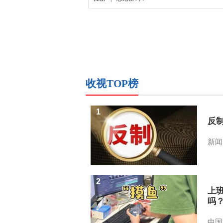
收视TOP榜
1
反
新闻
2
上
吗
中国