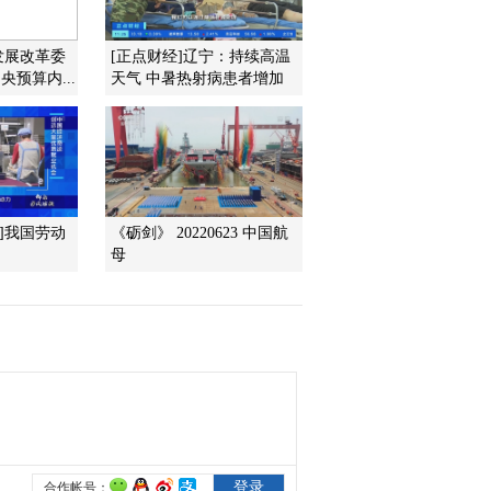
2012-02-17 21:59:23
发展改革委
[正点财经]辽宁：持续高温
《经济信息联播》
预算内...
天气 中暑热射病患者增加
20120216
2012-02-16 22:20:31
《经济信息联播》
20120215
]我国劳动
《砺剑》 20220623 中国航
母
2012-02-15 23:22:56
《经济信息联播》
20120214
2012-02-14 21:59:06
《经济信息联播》
20120213