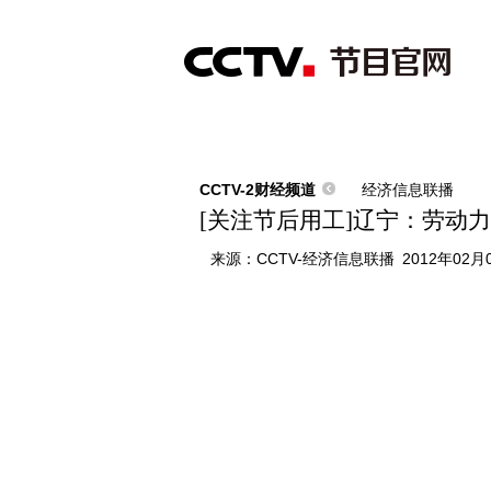
首页
直播
节目单
综合
新闻
财经
综艺
中文国际
体
CCTV-2财经频道
经济信息联播
[关注节后用工]辽宁：劳动
来源：
CCTV-经济信息联播
2012年02月0