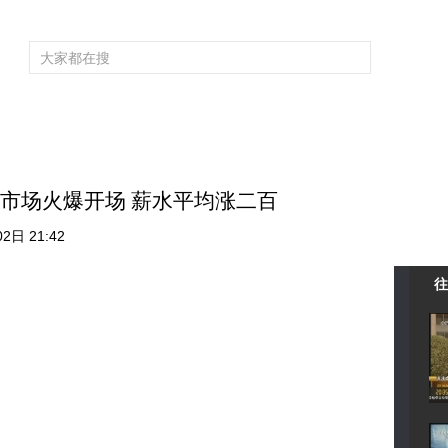
频道大全
栏目大全
片库
4K专区
听
育
电影
国防军事
电视剧
纪录
科教
戏曲
社会与法
少
力市场火爆开场 薪水平均涨二百
2日 21:42
往