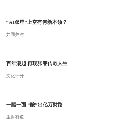
2012-02-05 22:14:16
《经济信息联播》
20120204
“AI双星”上空有何新本领？
共同关注
2012-02-04 22:12:01
《经济信息联播》
20120203
百年潮起 再现张謇传奇人生
2012-02-03 22:43:45
文化十分
《经济信息联播》
20120202
2012-02-03 00:17:47
一醋一面 “酸”出亿万财路
《经济信息联播》
生财有道
20120201