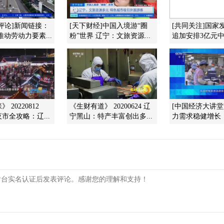
评论]新闻链接：
[天下财经]中国入境游“圈
[共同关注]国家
推动劳动力要素...
粉”世界 辽宁：文旅资源...
追加安排3亿元中央
 20220812
《生财有道》 20200624 辽
[中国经济大讲堂
夜市全攻略：辽...
宁黑山：特产丰富创出多...
力需求稳健增长