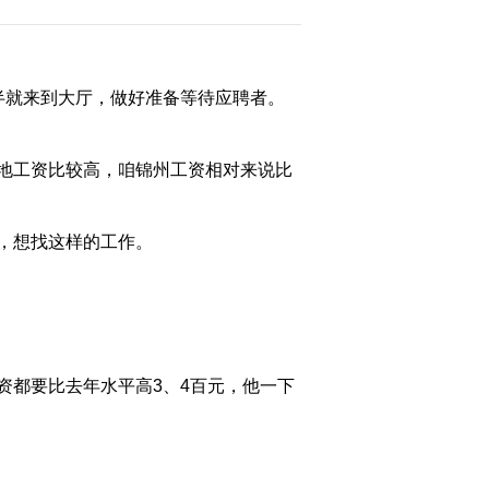
2012-02-29 22:11:23
[经济信息联播]整期视频
就来到大厅，做好准备等待应聘者。
(20120228)
地工资比较高，咱锦州工资相对来说比
2012-02-28 23:13:11
《经济信息联播》
20120226
，想找这样的工作。
2012-02-26 22:44:14
[经济信息联播]整期视频
（20120225）
都要比去年水平高3、4百元，他一下
2012-02-25 21:51:07
[经济信息联播]整期视频
（20120224）