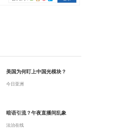
2012-02-14 00:54:47
[经济信息联播]整期视频
(20120210)
2012-02-10 23:05:47
《经济信息联播》
20120209
美国为何盯上中国光模块？
2012-02-09 22:15:26
《经济信息联播》
今日亚洲
20120206
2012-02-06 22:51:13
暗语引流？午夜直播间乱象
《经济信息联播》
20120205
法治在线