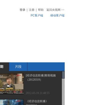
登录
|
注册
|
帮助
返回央视网
>>
PC客户端
移动客户端
音
热榜
微视频
儿
音乐
体育赛事
农业农村
期
片段
[经济信息联播]整期视频
（20120319）
2012-03-19 21:48:55
《经济信息联播》