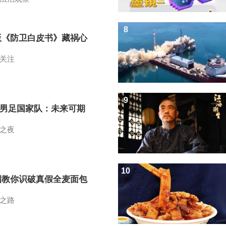
8
版《防卫白皮书》藏祸心
关注
9
7男足国家队：未来可期
之夜
10
招教你识破真假全麦面包
之路