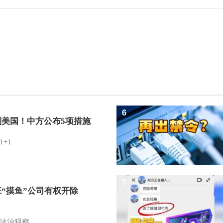
6
制美国！中方公布5项措施
1+1
7
班“摸鱼”公司有权开除
？
法治观察