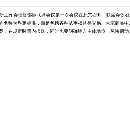
所工作会议暨部际联席会议第一次会议在北京召开。联席会议召
的名称为界定标准，而是包括各种从事权益类交易、大宗商品中
案，在规定时间内报送，同时也要明确地方主体地位，尽快启动方
清理整顿各类交易场所切实防范金融风险的决定》(国发[201
顿工作。国务院副秘书长尤权出席会议并讲话，深刻阐述了清理
。郭树清则从联席会议的角度，阐述了清理整顿的政策界限，提
体安排。
统一思想，提高认识，坚决贯彻国务院的决策部署。首先，要
标准，而是包括各种从事权益类交易、大宗商品中远期交易以及
部门、各地区要坚持有关政策底线，正确理解均等份额公开发行
，不能变相搞均等份额，不能变相搞股票交易，不能变相搞期货
一是各地要进一步摸清情况，制定切实有效的工作方案，在规
0日前完成各项工作。三是推动省部联动，从人员、信息、工作任