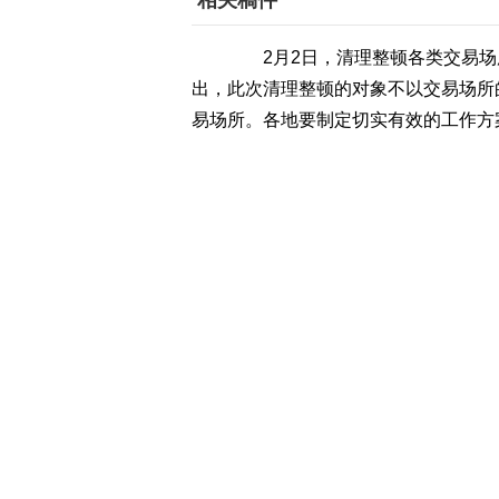
相关稿件
2月2日，清理整顿各类交易场
出，此次清理整顿的对象不以交易场所
易场所。各地要制定切实有效的工作方
工作。
此次会议旨在贯彻落实《国务院关于
政府和相关部门力量，全面推进清理整
策精神，并对下一步工作提出明确要求
对启动实施清理整顿工作方案做出了具
郭树清提出，各部门、各地区要
整顿的对象不以交易场所的名称为界定
次，要准确把握清理整顿政策界限。各
牌交易、标准化合约的政策含义。总之
郭树清提出四项具体工作安排：
位，尽快启动方案实施，确保在6月3