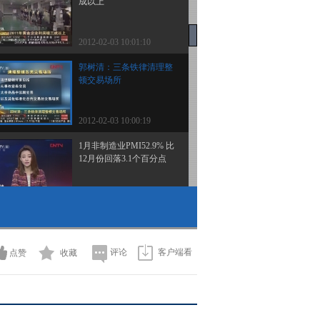
成以上
2012-02-03 10:01:10
郭树清：三条铁律清理整
顿交易场所
2012-02-03 10:00:19
1月非制造业PMI52.9% 比
12月份回落3.1个百分点
2012-02-03 09:58:00
产业资本今年以来增持逾
3亿股
评论
客户端看
点赞
收藏
2012-02-03 09:56:25
央票连续四周停发