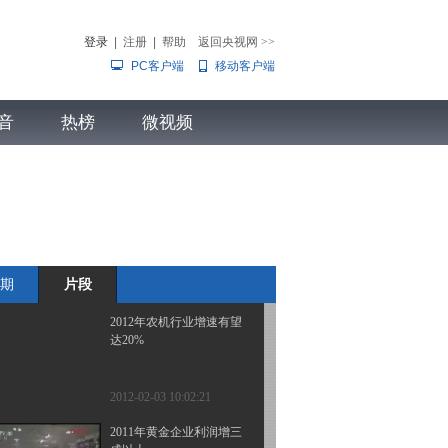
啤酒
登录
|
注册
|
帮助
返回央视网
>>
PC客户端
移动客户端
2012-02-03 10:06:25
重啤预计股东会人数创历
音
热榜
史新高
微视频
儿
音乐
体育赛事
农业农村
2012-02-03 10:05:18
吴煊：农机和种子是农业
板块的龙头
期
片段
2012-02-03 10:04:02
2012年农机行业增速有望
达20%
2012-02-03 10:02:21
2011年黄金企业利润增三