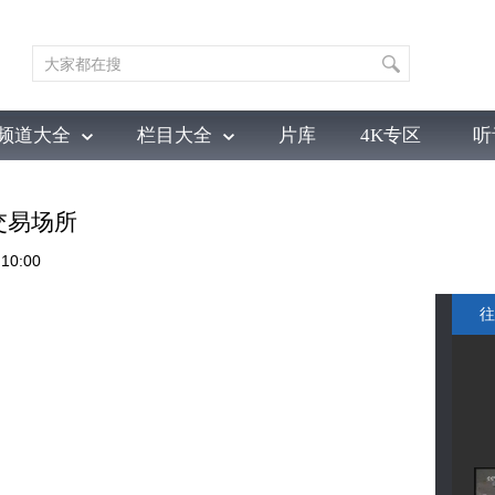
频道大全
栏目大全
片库
4K专区
听
育
电影
国防军事
电视剧
纪录
科教
戏曲
社会与法
少
交易场所
10:00
往