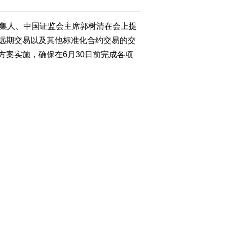
集人、中国证监会主席郭树清在会上提
2012-02-03 09:54:20
远期交易以及其他标准化合约交易的交
杨雄年：农业科技创新首
重种业 农机发展
案实施，确保在6月30日前完成各项
2012-02-03 09:53:22
1]38号)文件精神，协调动员各地人民
今年三农投入将继续增加
整顿各类交易场所工作的重要意义和政
出了开展清理整顿工作的主要思路，并
2012-02-03 09:51:06
全面理解清理整顿工作范围。此次清理
张正华：大型化肥企业将
其他标准化合约交易的交易场所。其
从中受益
、集中交易、标准化交易单位、持续挂
、金融衍生品交易。
2012-02-03 09:50:17
定时间内报送。二是明确地方主体地
部分细分品种受到市场追
捧
务等方面实现全面对接。四是组成联合