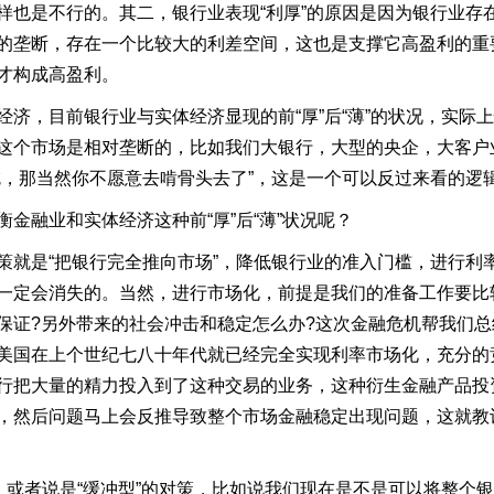
样也是不行的。其二，银行业表现“利厚”的原因是因为银行业存
的垄断，存在一个比较大的利差空间，这也是支撑它高盈利的重
才构成高盈利。
济，目前银行业与实体经济显现的前“厚”后“薄”的状况，实际
这个市场是相对垄断的，比如我们大银行，大型的央企，大客户
吃，那当然你不愿意去啃骨头去了”，这是一个可以反过来看的逻
融业和实体经济这种前“厚”后“薄”状况呢？
就是“把银行完全推向市场”，降低银行业的准入门槛，进行利
一定会消失的。当然，进行市场化，前提是我们的准备工作要比
保证?另外带来的社会冲击和稳定怎么办?这次金融危机帮我们
美国在上个世纪七八十年代就已经完全实现利率市场化，充分的
行把大量的精力投入到了这种交易的业务，这种衍生金融产品投
，然后问题马上会反推导致整个市场金融稳定出现问题，这就教
，或者说是“缓冲型”的对策，比如说我们现在是不是可以将整个