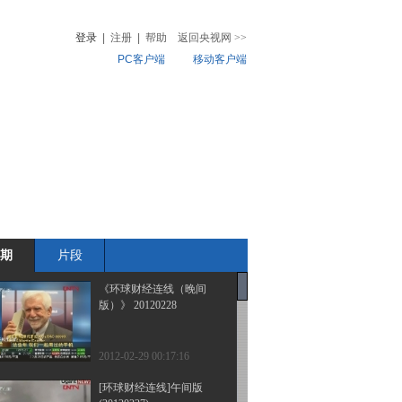
登录
|
注册
|
帮助
返回央视网
>>
PC客户端
移动客户端
音
热榜
微视频
儿
音乐
体育赛事
农业农村
期
片段
《环球财经连线（晚间
版）》 20120228
2012-02-29 00:17:16
[环球财经连线]午间版