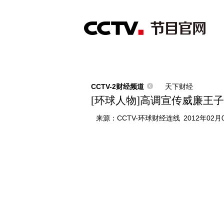
首页
直播
节目单
综合
新闻
财经
综艺
中文国际
体
CCTV-2财经频道
天下财经
[环球人物]高调宣传威廉王
来源：
CCTV-环球财经连线
2012年02月0