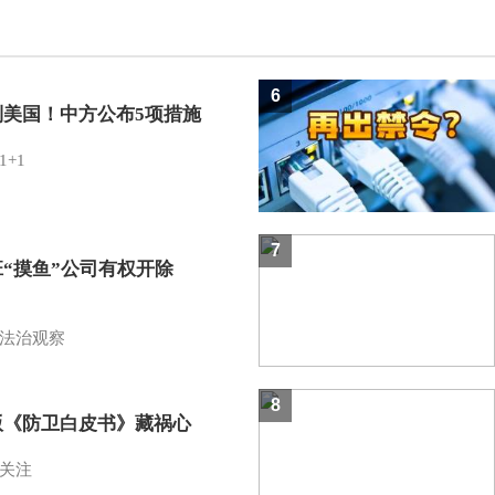
6
制美国！中方公布5项措施
1+1
7
班“摸鱼”公司有权开除
？
法治观察
8
版《防卫白皮书》藏祸心
关注