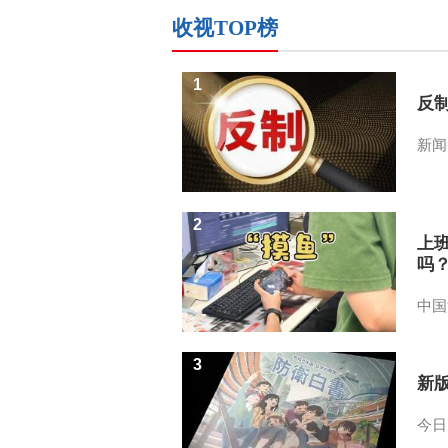
收视TOP榜
1
反
新闻
2
上
吗
中国
3
新
今日