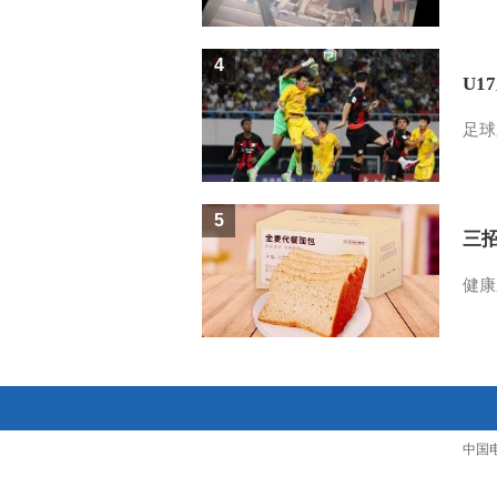
4
U1
足球
5
三
健康
中国