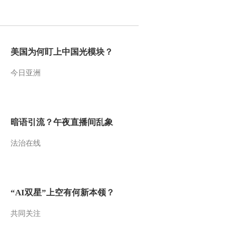
2012-02-16 13:27:21
《环球财经连线（晚间
版）》 20120215
美国为何盯上中国光模块？
今日亚洲
2012-02-16 00:52:52
[环球财经连线]（午间
版）整期视频
（20120215）
暗语引流？午夜直播间乱象
2012-02-15 13:52:32
法治在线
[环球财经连线]晚间版
(20120214)
2012-02-15 00:33:20
“AI双星”上空有何新本领？
[环球财经连线]（午间
版）整期视频
共同关注
（20120214）