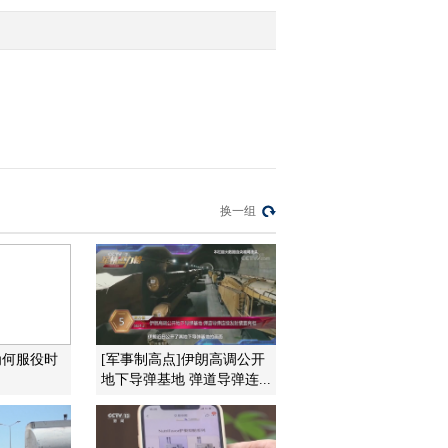
2012-02-23 13:46:42
[环球财经连线]晚间版
20120222
2012-02-22 23:59:26
[环球财经连线]午间版
换一组
(20120222)
2012-02-22 13:29:44
[环球财经连线]午间版
(20120221)
7为何服役时
[军事制高点]伊朗高调公开
地下导弹基地 弹道导弹连...
2012-02-21 14:59:53
[环球财经连线]（午间
版）整期视频(20120220)