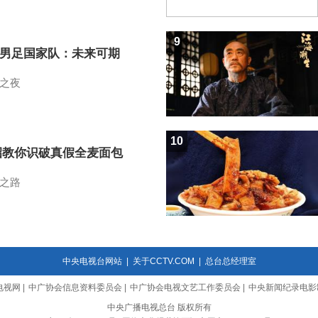
9
7男足国家队：未来可期
之夜
10
招教你识破真假全麦面包
之路
中央电视台网站
|
关于CCTV.COM
|
总台总经理室
电视网
|
中广协会信息资料委员会
|
中广协会电视文艺工作委员会
|
中央新闻纪录电影
中央广播电视总台 版权所有