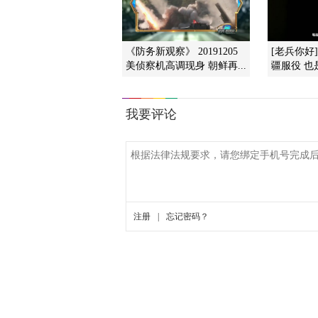
《防务新观察》 20191205
[老兵你好
美侦察机高调现身 朝鲜再...
疆服役 也