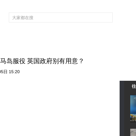
频道大全
栏目大全
片库
4K专区
听
育
电影
国防军事
电视剧
纪录
科教
戏曲
社会与法
少
子马岛服役 英国政府别有用意？
5日 15:20
往