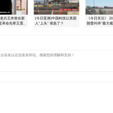
]老兵王井曾在新
[今日亚洲]中国科技让美国
《今日关注》 202
是革命先辈王震...
人“上头” 谁急了？
朗普叫停“最大规模