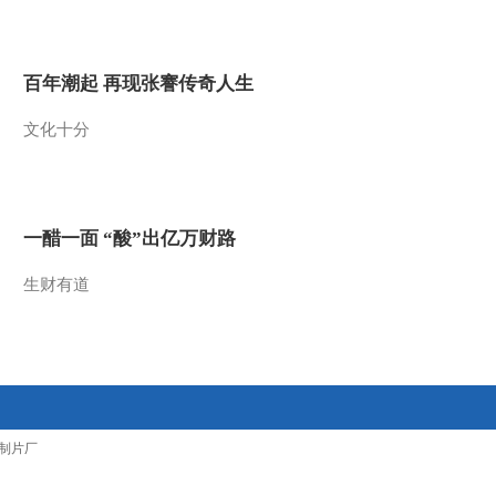
2012-02-14 13:25:06
[环球财经连线]（午间
百年潮起 再现张謇传奇人生
版）整期视频
（20120213）
文化十分
2012-02-13 13:09:30
[环球财经连线]（午间
版）整期视频
（20120212）
一醋一面 “酸”出亿万财路
2012-02-12 14:13:18
生财有道
[环球财经连线]午间版
（20120210）
2012-02-10 13:08:40
[环球财经连线]午间版
制片厂
（20120209）