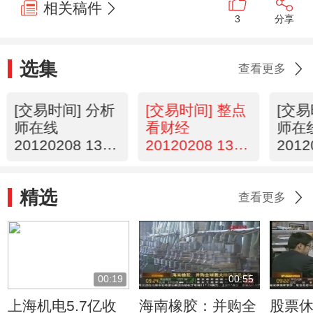
相关稿件
3
分享
选集
查看更多
[交易时间] 分析
[交易时间] 整点
[交易
师在线
看财经
师在
20120208 13：
20120208 13：
2012
11
00
15
精选
查看更多
00:19
00:55
上海机电5.7亿收
海南橡胶：并购全
股票