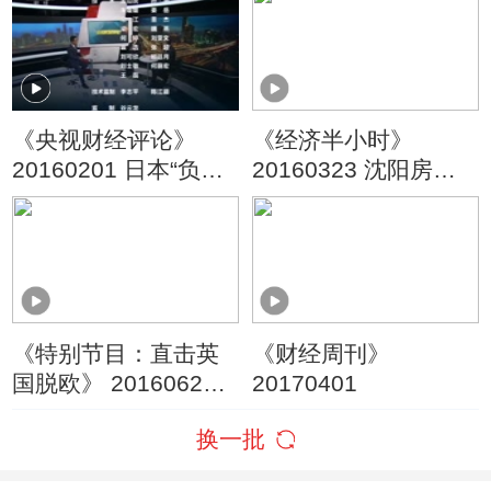
《央视财经评论》
《经济半小时》
20160201 日本“负利
20160323 沈阳房产
率”：新一轮“货币
去库存进行时
战”的导火索？
《特别节目：直击英
《财经周刊》
国脱欧》 20160624
20170401
23:00
换一批