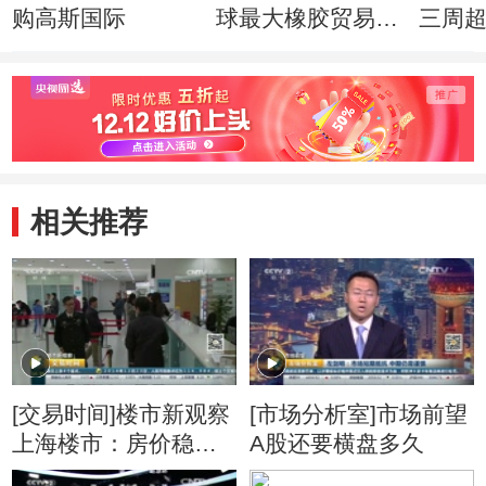
购高斯国际
球最大橡胶贸易企
三周超
业
相关推荐
[交易时间]楼市新观察
[市场分析室]市场前望
上海楼市：房价稳了
A股还要横盘多久
炒房的少了