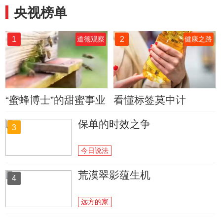
央视榜单
1
2
道德观察
健康之路
“蜜蜂博士”的甜蜜事业
看懂标签莫中计
保单的时效之争
3
今日说法
荒漠翠影蕴生机
4
远方的家