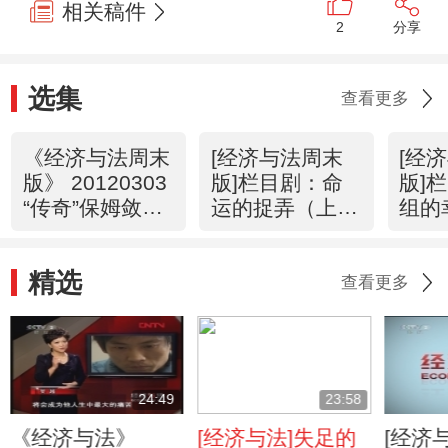
相关稿件
2
分享
选集
查看更多
《经济与法周末
[经济与法周末
[经
版》 20120303
版]栏目剧：命
版]
“传奇”保姆敛财
运的捉弄（上）
组的
记
(20120303)
(201
精选
查看更多
24:49
23:58
《经济与法》
[经济与法]失足的
[经济