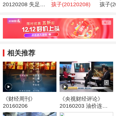
20120208 失足的
孩子(20120208)
孩子(20
孩子
相关推荐
《财经周刊》
《央视财经评论》
20160206
20160203 油价连跌
谁扛不住？