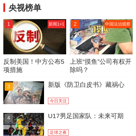
央视榜单
1
2
新闻1+1
中国法治观察
反制美国！中方公布5
上班“摸鱼”公司有权开
项措施
除吗？
新版《防卫白皮书》藏祸心
3
今日关注
U17男足国家队：未来可期
4
足球之夜