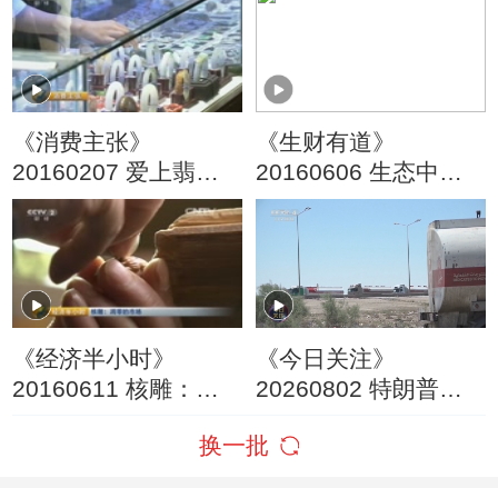
《消费主张》
《生财有道》
20160207 爱上翡翠
20160606 生态中国
（二）
系列——纳林湖边生
态财
《经济半小时》
《今日关注》
20160611 核雕：凋
20260802 特朗普叫
零的市场
停“最大规模”打击 伊
换一批
朗称摧毁美军F-35战
机