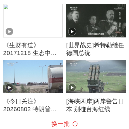
4G时代
议
《生财有道》
[世界战史]希特勒继任
20171218 生态中国
德国总统
系列（沿海行）——
福建平潭：原生态海
岛成了旅游岛
《今日关注》
[海峡两岸]两岸警告日
20260802 特朗普叫
本 别碰台海红线
停“最大规模”打击 伊
换一批
朗称摧毁美军F-35战