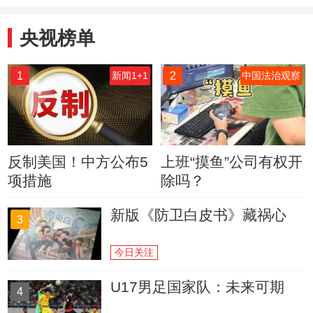
机
央视榜单
1
2
新闻1+1
中国法治观察
反制美国！中方公布5
上班“摸鱼”公司有权开
项措施
除吗？
新版《防卫白皮书》藏祸心
3
今日关注
U17男足国家队：未来可期
4