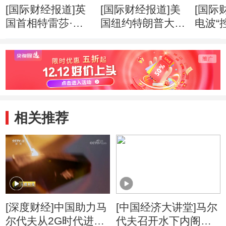
[国际财经报道]英
[国际财经报道]美
[国际
国首相特雷莎·梅
国纽约特朗普大厦
电波“
两年内第三次改组
失火 三人受伤
应就
内阁
相关推荐
[深度财经]中国助力马
[中国经济大讲堂]马尔
尔代夫从2G时代进入
代夫召开水下内阁会