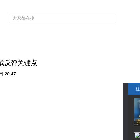
频道大全
栏目大全
片库
4K专区
听
育
电影
国防军事
电视剧
纪录
科教
戏曲
社会与法
少
又成反弹关键点
 20:47
往