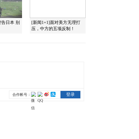
胀将回落
2012-02-09 19:15:32
警告日本 别
[新闻1+1]面对美方无理打
专家：多因素困扰 今年
压，中方的五项反制！
物价或前低后高
2012-02-09 19:12:15
彭文生：春节因素延缓通
胀下行趋势
2012-02-09 19:11:59
1月PPI同比涨幅0.7%创26
个月新低
2012-02-09 19:07:08
放量滞涨2350仍待突破