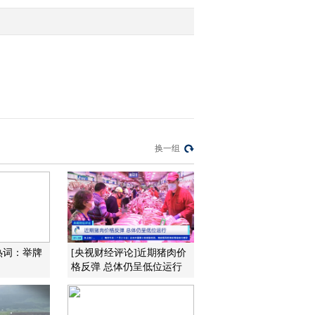
2012-02-09 19:46:27
彭文生：近期个数据将延
续政策放松节奏
2012-02-09 19:20:08
吴晓灵：坚持稳健货币政
换一组
策不动摇
2012-02-09 19:17:34
CPI“倒U形”曲线PPI断崖
式回落 折射复杂经济形
势
热词：举牌
[央视财经评论]近期猪肉价
格反弹 总体仍呈低位运行
2012-02-09 19:16:12
彭文生：食品价格季节性
上涨带动CPI反弹 2月通