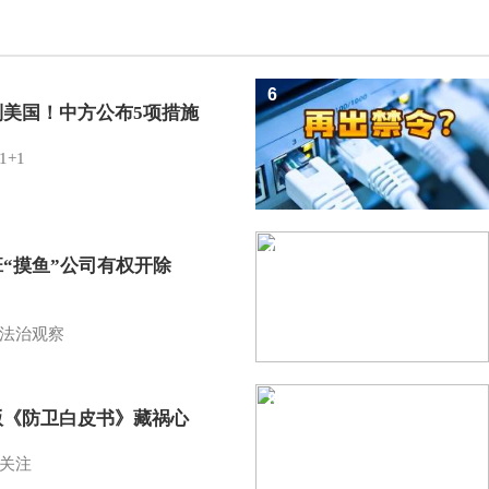
6
制美国！中方公布5项措施
1+1
7
班“摸鱼”公司有权开除
？
法治观察
8
版《防卫白皮书》藏祸心
关注