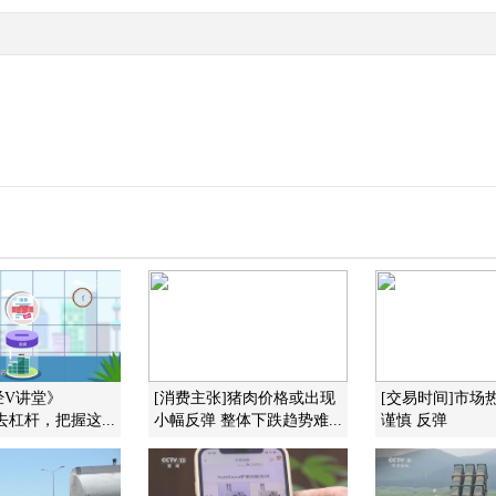
经V讲堂》
[消费主张]猪肉价格或出现
[交易时间]市场
4 去杠杆，把握这...
小幅反弹 整体下跌趋势难...
谨慎 反弹