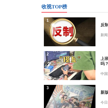
收视TOP榜
1
反
新闻
2
上
吗
中国
3
新
今日