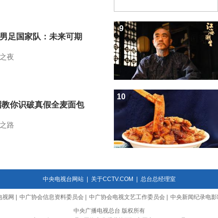
9
7男足国家队：未来可期
之夜
10
招教你识破真假全麦面包
之路
中央电视台网站
|
关于CCTV.COM
|
总台总经理室
电视网
|
中广协会信息资料委员会
|
中广协会电视文艺工作委员会
|
中央新闻纪录电影
中央广播电视总台 版权所有