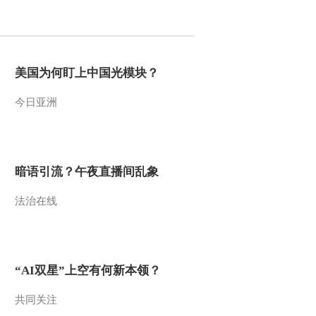
2012-02-09 19:06:48
1月CPI同比上涨4.5% 高
于市场预期
美国为何盯上中国光模块？
今日亚洲
2012-02-09 19:05:32
[市场分析室]整期视频
（20120208）
暗语引流？午夜直播间乱象
2012-02-08 19:26:44
法治在线
姚广：股指期货对市场趋
势不会有大的改变
2012-02-08 19:18:31
“AI双星”上空有何新本领？
股指套利新规 能否带来
投资新形势
共同关注