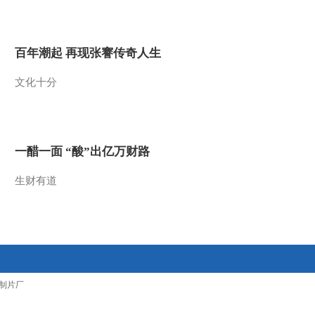
2012-02-08 19:12:57
名词解释：套期保值
百年潮起 再现张謇传奇人生
文化十分
2012-02-08 19:00:32
名词解释：套利
一醋一面 “酸”出亿万财路
2012-02-08 18:59:31
生财有道
中金所新规则利好股指套
保套利
2012-02-08 18:58:02
一阳包两阴 A股上涨是否
制片厂
就此展开