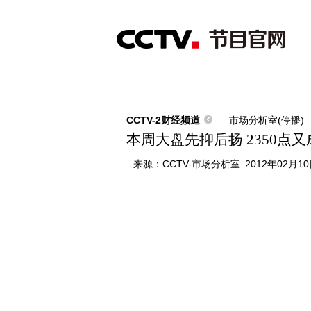
首页
直播
节目单
综合
新闻
财经
综艺
中文国际
体
CCTV-2财经频道
市场分析室(停播)
本周大盘先抑后扬 2350点
来源：
CCTV-市场分析室
2012年02月10日