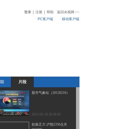
市场预期
登录
|
注册
|
帮助
返回央视网
>>
PC客户端
移动客户端
2012-02-10 20:54:53
一月货币人民币贷款增加
音
热榜
7381亿元
微视频
儿
音乐
体育赛事
农业农村
2012-02-10 20:52:26
赵伟：热点轮动是盘面主
要特征
期
片段
2012-02-10 20:49:57
股市气象站（20120210）
2012-02-10 20:49:42
欲振乏力 沪指2350点关