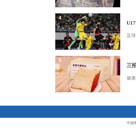
4
U1
足球
5
三
健康
中国