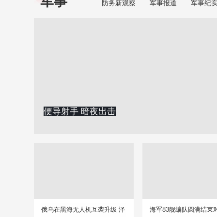
军事
防务新观察
军事报道
军事纪
便导射手 暗夜出击
俄乌在黑海无人机互袭升级 泽
海军83舰编队圆满结束