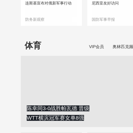
连斯基宣布对俄新军事行动
尼西亚友好访问
防务新观察
国防军事早报
体育
VIP会员
奥林匹克
陈幸同3-0战胜帕瓦德 晋级
WTT横滨冠军赛女单8强