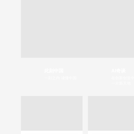
此刻中国
AI奇谈
一刻之内 读懂中国
在创新创造中
一片新天地