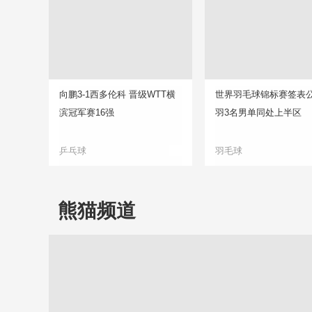
向鹏3-1西多伦科 晋级WTT横
世界羽毛球锦标赛签表公
滨冠军赛16强
羽3名男单同处上半区
乒乓球
羽毛球
熊猫频道