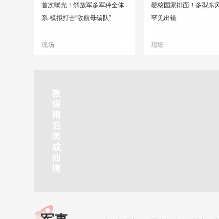
首次曝光！解放军多军种全体
硬核国家排面！多型东
系 模拟打击“敌航母编队”
罕见出镜
现场
现场
正在直播
敦
吉
南
秦
剑
云
煌
林
京
焦
皇
川
烟
探
雨
市
玄
作
岛
下
雨
古
后
北
武
红
金
梅
齐
北
美
山
湖
石
梦
岭
云
水
成
静赏京娘湖
公
景
峡
海
瀑
山
镇
仙
园
区
湾
布
京娘湖位于邯郸武安市口上村北，常年平均气温19摄氏度，夏
境
温26摄氏度，是避暑休闲佳地。