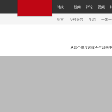
时政
新闻
评论
视频
人民领袖习近平
直播
繁体
片库
海外频道
栏目大全
联播+
iPanda
中国领
节目单
Engl
地方
乡村振兴
生态
一带一
总台春晚
网络春晚
共产党员网
秧纪录
纪
从四个维度读懂今年以来中
新闻
国内
国际
评论
经济
军事
科技
人民领袖习近平
联播+
热解读
天天学习
习
视频
小央视频
小央直播
直播中国
熊猫频
现场
前线
比划
快看
蓝海中国
新兵请入
体育
直播
竞猜
2026年世界杯
2026年冬奥
VIP会员
CCTV奥林匹克频道
生活体育大会
体