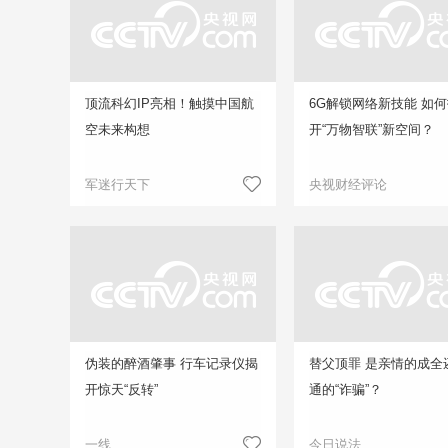
顶流科幻IP亮相！触摸中国航
6G解锁网络新技能 如
空未来构想
开“万物智联”新空间？
军迷行天下
央视财经评论
伪装的醉酒肇事 行车记录仪揭
替父顶罪 是亲情的成全
开惊天“反转”
通的“诈骗”？
一线
今日说法