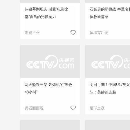
从银幕到现实 感受“电影之
石智勇的新挑战 举重名
都”青岛的光影魔力
执教新篇章
消费主张
体坛零距离
两天坠毁三架 轰炸机的“黑色
明日可期！中国U17男
48小时”
队：美妙的连胜
兵器面面观
足球之夜