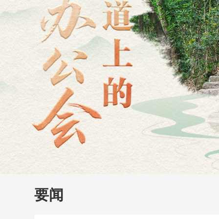
财经
教育
乡村振兴
生态环境
一带一路
大国智造
大国展会
大国保险
云顶对话
云
CCTV.节目官网
直播
节目单
栏目
片库
要闻