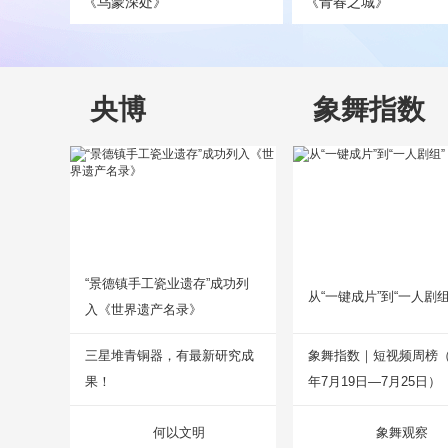
《乌蒙深处》
《青春之城》
央博
象舞指数
“景德镇手工瓷业遗存”成功列
从“一键成片”到“一人剧组
入《世界遗产名录》
三星堆青铜器，有最新研究成
象舞指数｜短视频周榜（2
果！
年7月19日—7月25日）
何以文明
象舞观察