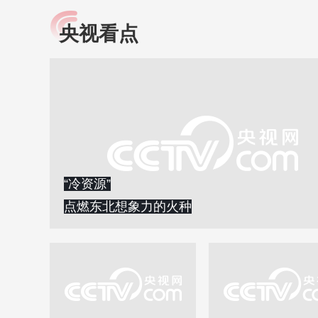
央视看点
小央视频
全民健康
央视网原创视频子品牌，
提高全民健康素养水
以更加贴近年轻人的视
助力“健康中国2030”
角，有趣、有料、有故事
略。央视网《全民健
的方式解读时代。
康》，向所有人分享
知识！
“冷资源”
点燃东北想象力的火种