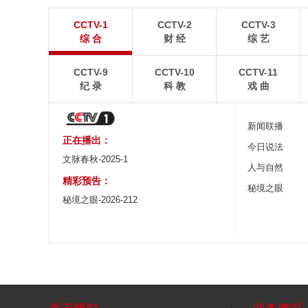
青岛港今年新辟16条国际航线
河北承德：金山
CCTV-1
CCTV-2
CCTV-3
8月5日，“科伦坡”轮缓缓驶离山东港口青岛港前湾联
8月6日，河北承德，
综 合
财 经
综 艺
合集装箱码头。
下，呈现出雄浑壮阔的
CCTV-9
CCTV-10
CCTV-11
纪 录
科 教
戏 曲
新闻联播
正在播出：
今日说法
文脉春秋-2025-1
人与自然
精彩预告：
秘境之眼
秘境之眼-2026-212