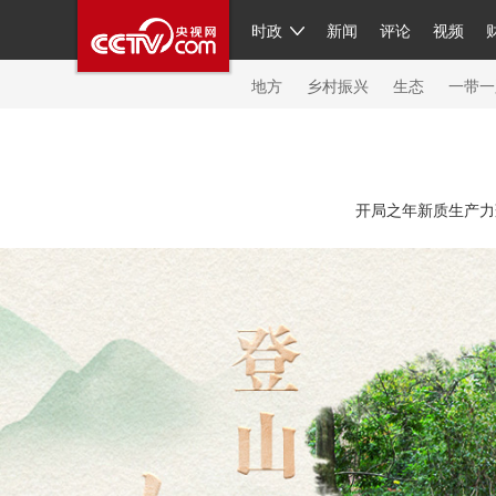
时政
新闻
评论
视频
人民领袖习近平
直播
繁体
片库
海外频道
栏目大全
联播+
iPanda
中国领
节目单
Engl
地方
乡村振兴
生态
一带一
总台春晚
网络春晚
共产党员网
秧纪录
纪
开局之年新质生产力蓬
新闻
国内
国际
评论
经济
军事
科技
人民领袖习近平
联播+
热解读
天天学习
习
视频
小央视频
小央直播
直播中国
熊猫频
现场
前线
比划
快看
蓝海中国
新兵请入
体育
直播
竞猜
2026年世界杯
2026年冬奥
VIP会员
CCTV奥林匹克频道
生活体育大会
体