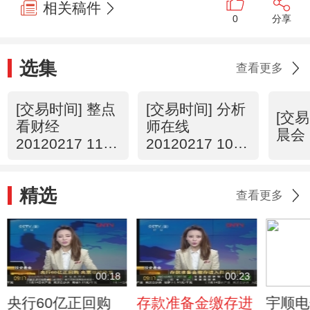
相关稿件
0
分享
选集
查看更多
[交易时间] 整点
[交易时间] 分析
[交易
看财经
师在线
晨会 
20120217 11：
20120217 10：
00
13
精选
查看更多
00:18
00:23
央行60亿正回购
存款准备金缴存进
宇顺电