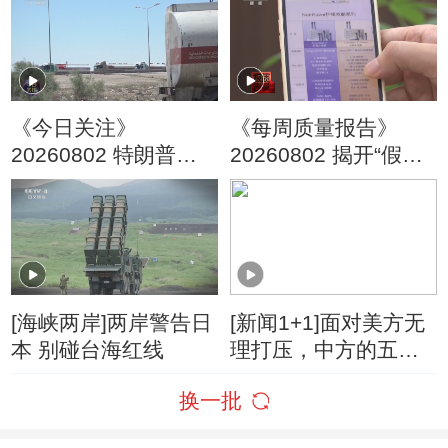
《今日关注》
《每周质量报告》
20260802 特朗普叫
20260802 揭开“假洋
停“最大规模”打击 伊
牌”的真面目
朗称摧毁美军F-35战
机
[海峡两岸]两岸警告日
[新闻1+1]面对美方无
本 别碰台海红线
理打压，中方的五项
反制！
换一批