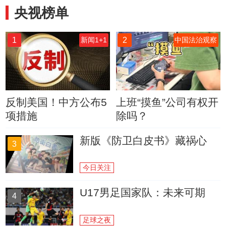
央视榜单
1
2
新闻1+1
中国法治观察
反制美国！中方公布5
上班“摸鱼”公司有权开
项措施
除吗？
新版《防卫白皮书》藏祸心
3
今日关注
U17男足国家队：未来可期
4
足球之夜