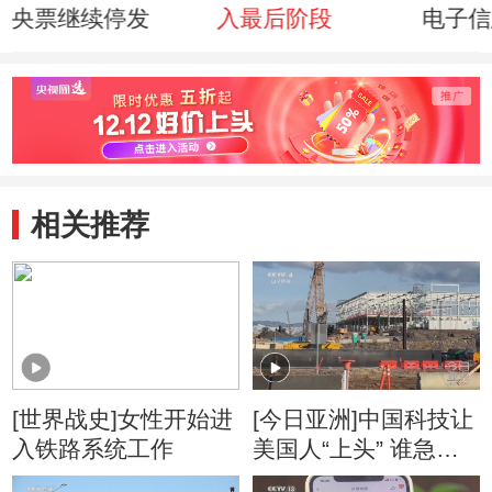
央票继续停发
入最后阶段
电子信
行情
相关推荐
[世界战史]女性开始进
[今日亚洲]中国科技让
入铁路系统工作
美国人“上头” 谁急
了？