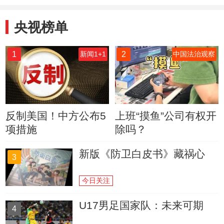
也一样
央视榜单
1
2
新闻1+1
中国法治观察
反制美国！中方公布5
上班“摸鱼”公司有权开
项措施
除吗？
新版《防卫白皮书》藏祸心
3
今日关注
U17男足国家队：未来可期
4