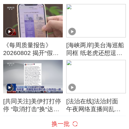
了？
停“最大规模”打击 伊
朗称摧毁美军F-35战
机
《每周质量报告》
[海峡两岸]美台海巡船
20260802 揭开“假洋
同框 纸老虎还想逞
牌”的真面目
威？
[共同关注]美伊打打停
[法治在线]法治封面
停 “取消打击”换“达成
午夜网络直播间乱象
协议”？特朗普：同意
调查
换一批
取消对伊打击 以色列