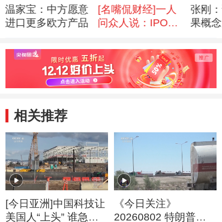
温家宝：中方愿意
[名嘴侃财经]一人
张刚：
进口更多欧方产品
问众人说：IPO不
果概念
审行不行
相关推荐
[今日亚洲]中国科技让
《今日关注》
美国人“上头” 谁急
20260802 特朗普叫