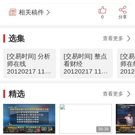
相关稿件
0
分享
选集
查看更多
[交易时间] 分析
[交易时间] 整点
[交易
师在线
看财经
师在
20120217 11：
20120217 11：
2012
13
00
13
精选
查看更多
00:14
36:36