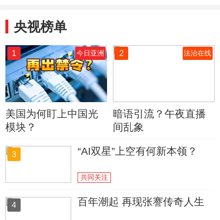
央视榜单
1
2
今日亚洲
法治在线
美国为何盯上中国光
暗语引流？午夜直播
模块？
间乱象
“AI双星”上空有何新本领？
3
共同关注
百年潮起 再现张謇传奇人生
4