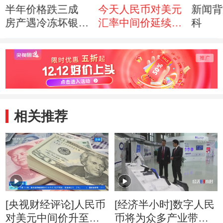
半年价格跌三成
今天人民币对美元
新闻背
房产遇冷冻坏银杏
汇率中间价延续下
科
产业
行走势
相关推荐
[央视财经评论]人民币
[经济半小时]数字人民
对美元中间价升至近
币将为众多产业带来