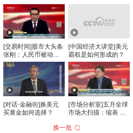
15个月新高
新机遇
[交易时间]股市大头条
[中国经济大讲堂]美元
张刚：人民币被动性
霸权是如何形成的？
走贬 美元强势难以持
续
[对话·金融街]换美元
[市场分析室]五月全球
买黄金如何选择？
市场大扫描：缩表 加
息预期下的美元是强
换一批
还是弱