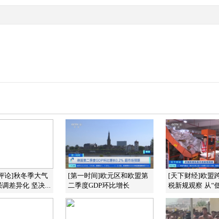
评论]秋冬季大气
[第一时间]欧元区和欧盟第
[天下财经]欧盟
调差异化 坚决...
二季度GDP环比增长
税新规观察 从“低