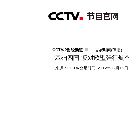
首页
直播
节目单
综合
新闻
财经
综艺
中文国际
体
CCTV-2财经频道
交易时间(停播)
“基础四国”反对欧盟强征航
来源：
CCTV-交易时间
2012年02月15日 