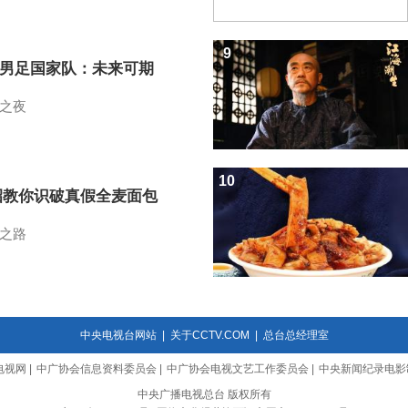
9
7男足国家队：未来可期
之夜
10
招教你识破真假全麦面包
之路
中央电视台网站
|
关于CCTV.COM
|
总台总经理室
电视网
|
中广协会信息资料委员会
|
中广协会电视文艺工作委员会
|
中央新闻纪录电影
中央广播电视总台 版权所有