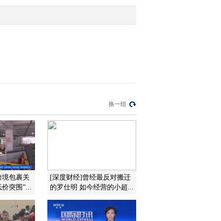
2012-02-15 13:37:35
今天人民币对美元汇率中
间价延续下行走势
2012-02-15 13:37:29
新闻背景：爱尔眼科
换一组
2012-02-15 13:34:38
一人问众人说：IPO不审
行不行？
跨境包裹关
[深度财经]曾经最反对搬迁
价突围”...
的罗仕明 如今经营的小超...
2012-02-15 13:34:10
利空消息突袭 早盘爱尔
眼科放量下跌