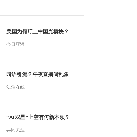
2012-02-15 13:10:10
徐传豹：多头趋势未改
把握机会为主
美国为何盯上中国光模块？
今日亚洲
2012-02-15 13:05:12
徐广福：货币政策放松预
期较为乐观
暗语引流？午夜直播间乱象
2012-02-15 13:03:56
法治在线
徐广福：板块传导效应有
助于拓展市场空间
2012-02-15 13:01:32
“AI双星”上空有何新本领？
张刚：有色金属上涨依托
于外围市场
共同关注