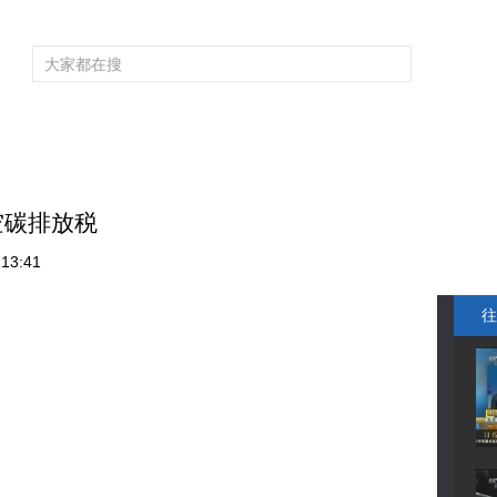
频道大全
栏目大全
片库
4K专区
听
育
电影
国防军事
电视剧
纪录
科教
戏曲
社会与法
少
空碳排放税
13:41
往