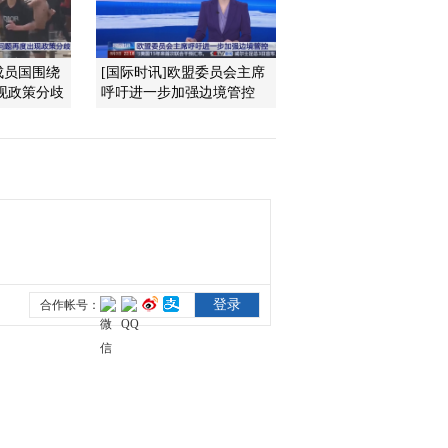
2012-02-15 13:34:05
盟成员国围绕
[国际时讯]欧盟委员会主席
台湾名眼科医生：停止激
现政策分歧
呼吁进一步加强边境管控
光近视矫正手术
2012-02-15 13:33:17
亚马逊中国等电子商务网
站下架iPad
2012-02-15 13:32:06
苹果首次回应iPad商标纠
纷
2012-02-15 13:31:07
张刚：货币政策宽松预期
存在不确定性