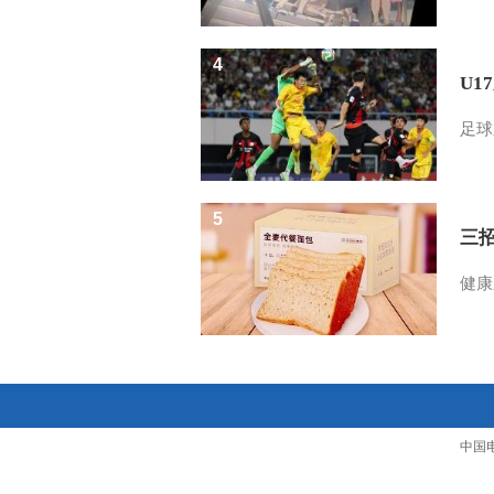
4
U1
足球
5
三
健康
中国