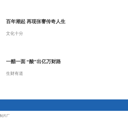
2012-02-15 12:58:44
徐传豹：有色金属板块个
百年潮起 再现张謇传奇人生
股将会分化
文化十分
2012-02-15 12:56:46
徐广福：有色金属板块上
涨具备传导效应
一醋一面 “酸”出亿万财路
2012-02-15 12:52:22
生财有道
徐广福：有色金属板块具
备上涨动力
2012-02-15 12:52:03
借势起舞 科技股在春天
制片厂
里