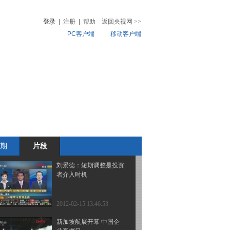
增速处历史较高位
登录
|
注册
|
帮助
返回央视网
>>
PC客户端
移动客户端
2012-02-15 14:14:57
张程：短期震荡上扬趋势
音
热榜
很难改变
微视频
儿
音乐
体育赛事
农业农村
2012-02-15 13:55:03
刘景德：踏准市场节奏会
带来超额收益
期
片段
2012-02-15 13:49:13
刘景德：短期调整是投资
者介入时机
2012-02-15 13:46:53
新加坡航展开幕 中国企