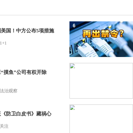
6
制美国！中方公布5项措施
1+1
7
班“摸鱼”公司有权开除
？
法治观察
8
版《防卫白皮书》藏祸心
关注