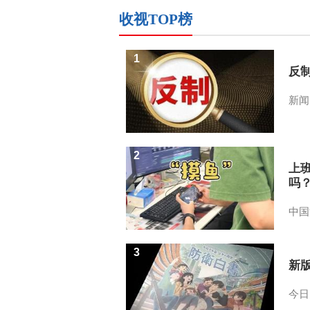
收视TOP榜
1
反
新闻
2
上
吗
中国
3
新
今日