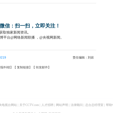
微信：扫一扫，立即关注！
，获取独家新闻资讯。
博平台@网络新闻联播 ，@央视网新闻。
0219
责任编辑：刘岩
报/纠错
】【
复制链接
】【
转发邮件
】
央电视台网站
|
关于CCTV.com
|
人才招聘
|
网站声明
|
法律顾问
|
总台总经理室
|
帮助