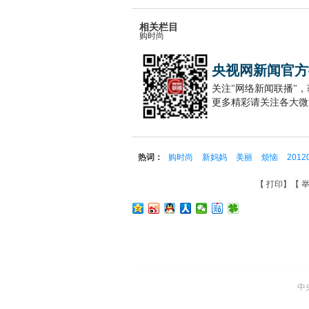
相关栏目
购时尚
央视网新闻官方
关注"网络新闻联播"
更多精彩请关注各大微
热词：
购时尚
新妈妈
美丽
烦恼
2012
【
打印
】【
举
中