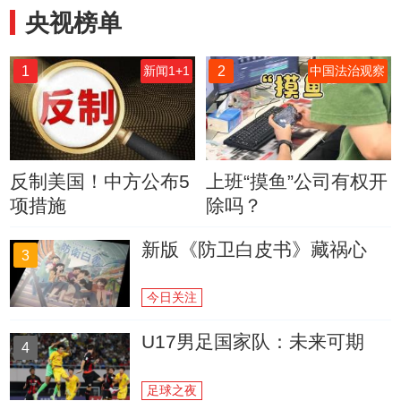
央视榜单
1
2
新闻1+1
中国法治观察
反制美国！中方公布5
上班“摸鱼”公司有权开
项措施
除吗？
新版《防卫白皮书》藏祸心
3
今日关注
U17男足国家队：未来可期
4
足球之夜