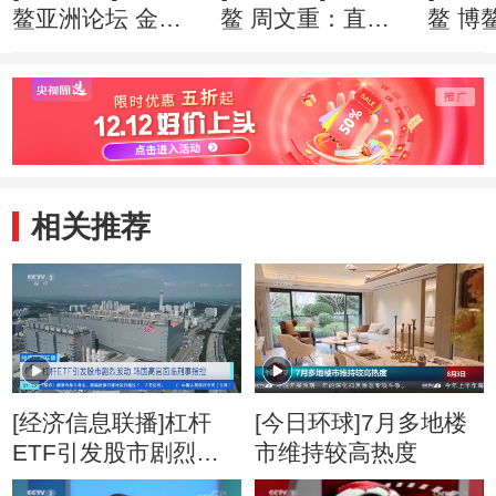
鳌亚洲论坛 金融
鳌 周文重：直面
鳌 博
科技快速“生长” 监
逆全球化思潮 亚
201
管面临更多挑战
洲应发出自己的声
就绪
音
相关推荐
[经济信息联播]杠杆
[今日环球]7月多地楼
ETF引发股市剧烈波
市维持较高热度
动 韩国高官面临刑事