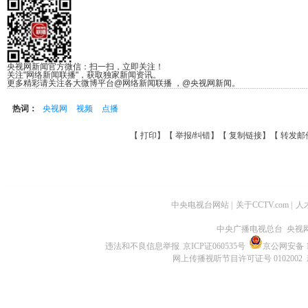
央视网新闻官方微信：扫一扫，立即关注！
关注"网络新闻联播"，获取独家新闻资讯。
更多精彩请关注各大微博平台@网络新闻联播 ，@央视网新闻。
热词：
央视网
视频
点播
【
打印
】【
举报/纠错
】【
复制链接
】【
转发邮
中央电视台网站
|
关于CCTV.com
|
人
中央广播电视总台 央视
违法和不良信息举报
京ICP证060535号
京公网安备 11
网上传播视听节目许可证号 0102002