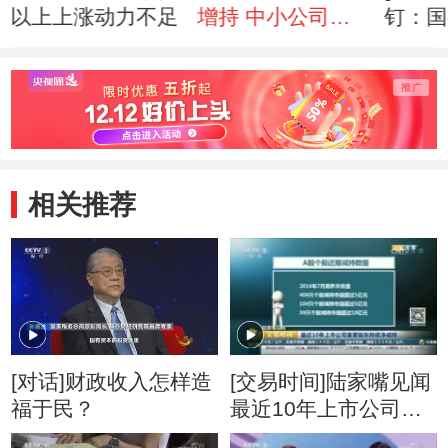
以上上涨动力不足
增持 中小公司股
钉：国
东减持
中小公
相关推荐
[对话]财政收入怎样造
[交易时间]陆家嘴见闻
福于民？
最近10年上市公司重
要股东持续净减持