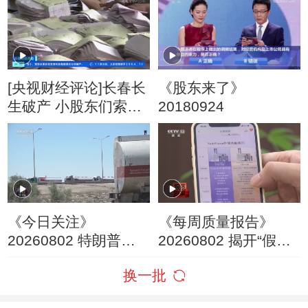
[央视财经评论]长春长
《股东来了》
生破产 小股东们索赔
20180924
找谁？
《今日关注》
《每周质量报告》
20260802 特朗普叫
20260802 揭开“假洋
停“最大规模”打击 伊
牌”的真面目
换一批
朗称摧毁美军F-35战
机