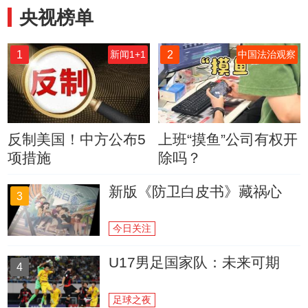
央视榜单
1
2
新闻1+1
中国法治观察
反制美国！中方公布5
上班“摸鱼”公司有权开
项措施
除吗？
新版《防卫白皮书》藏祸心
3
今日关注
U17男足国家队：未来可期
4
足球之夜