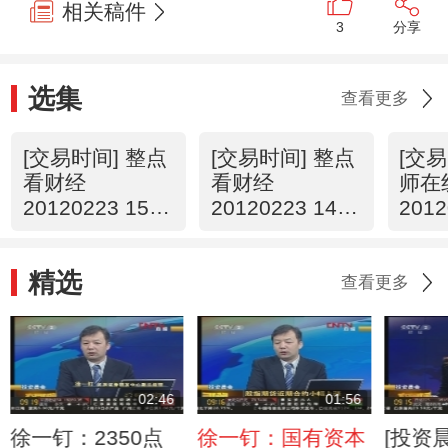
相关稿件
3
分享
选集
查看更多
[交易时间] 整点
[交易时间] 整点
[交易
看财经
看财经
师在
20120223 15：
20120223 14：
2012
00
00
11
精选
查看更多
02:46
01:56
徐一钉：2350点
徐一钉：国有资本
[投资