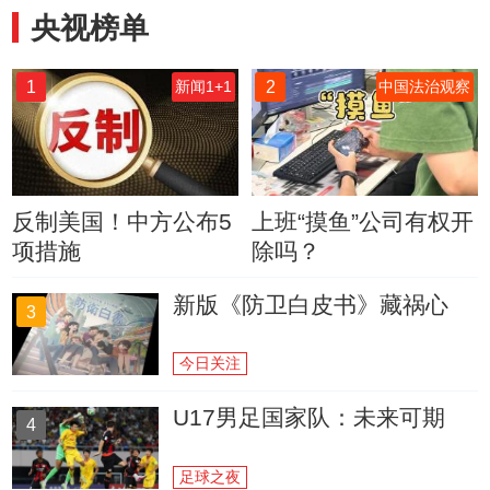
央视榜单
1
2
新闻1+1
中国法治观察
反制美国！中方公布5
上班“摸鱼”公司有权开
项措施
除吗？
新版《防卫白皮书》藏祸心
3
今日关注
U17男足国家队：未来可期
4
足球之夜