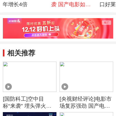
年增长4倍
袭 国产电影如何
口好莱
突围
至34
相关推荐
[国防科工]空中目
[央视财经评论]电影市
标“来袭” 埋头弹火炮
场复苏强劲 国产电影
如何应对？
表现突出