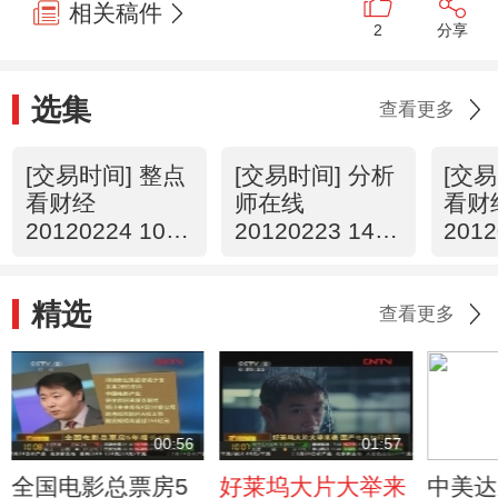
相关稿件
2
分享
选集
查看更多
[交易时间] 整点
[交易时间] 分析
[交易
看财经
师在线
看财
20120224 10：
20120223 14：
2012
00
13
00
精选
查看更多
00:56
01:57
全国电影总票房5
好莱坞大片大举来
中美达