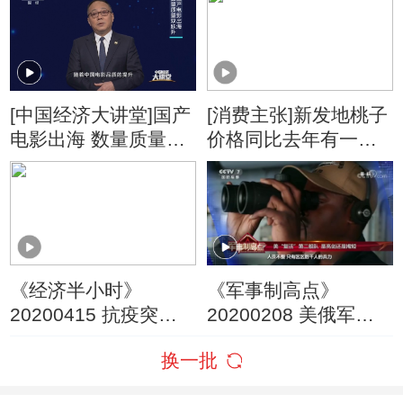
[中国经济大讲堂]国产
[消费主张]新发地桃子
电影出海 数量质量双
价格同比去年有一定
跃升
幅度提升
《经济半小时》
《军事制高点》
20200415 抗疫突
20200208 美俄军舰
围：转身向内要市场
险相撞 多点博弈谁是
换一批
肇事方