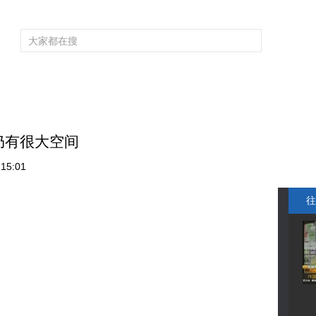
频道大全
栏目大全
片库
4K专区
听
育
电影
国防军事
电视剧
纪录
科教
戏曲
社会与法
少
仍有很大空间
15:01
往