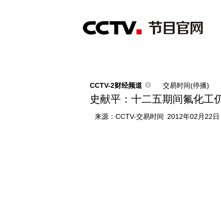
首页
直播
节目单
综合
新闻
财经
综艺
中文国际
体
CCTV-2财经频道
交易时间(停播)
史献平：十二五期间氟化工
来源：
CCTV-交易时间
2012年02月22日 