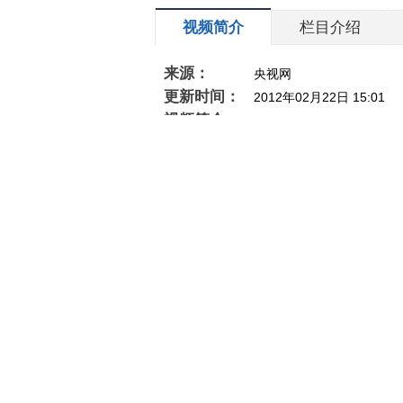
视频简介
栏目介绍
来源：
央视网
更新时间：
2012年02月22日 15:01
视频简介：
相关推荐
[今日亚洲]中国科技让美国
《今日关注》
人“上头” 谁急了？
朗普叫停“
朗称摧毁美