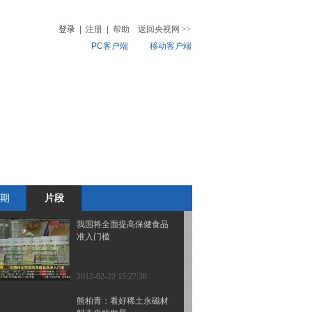
久性救助机制协议
登录
|
注册
|
帮助
返回央视网
>>
PC客户端
移动客户端
2012-02-22 15:30:18
美国提交“两房”下一阶段
音
热榜
工作计划
微视频
儿
音乐
体育赛事
农业农村
2012-02-22 15:29:22
上周A股新增开户数创5
个月来新高
期
片段
2012-02-22 15:28:21
我国将全面提高保健食品
准入门槛
2012-02-22 15:27:38
熊柏青：看好稀土永磁材