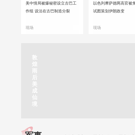
美中情局被爆秘密设立古巴工
以色列摩萨德两高官被免
作组 设法在古巴制造分裂
试图策划伊朗政变
现场
现场
正在直播
敦
吉
南
秦
剑
云
煌
林
京
焦
皇
川
烟
探
雨
市
玄
作
岛
下
雨
古
后
北
武
红
金
梅
齐
北
美
山
湖
石
梦
岭
云
水
成
静赏京娘湖
公
景
峡
海
瀑
山
镇
仙
园
区
湾
布
京娘湖位于邯郸武安市口上村北，常年平均气温19摄氏度，夏
境
温26摄氏度，是避暑休闲佳地。