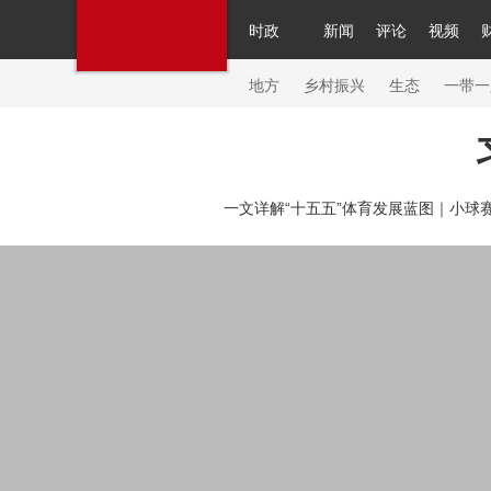
时政
新闻
评论
视频
人民领袖习近平
直播
繁体
片库
海外频道
栏目大全
联播+
iPanda
中国领
节目单
Engl
地方
乡村振兴
生态
一带一
总台春晚
网络春晚
共产党员网
秧纪录
纪
一文详解“十五五”体育发展蓝图｜
小球
新闻
国内
国际
评论
经济
军事
科技
人民领袖习近平
联播+
热解读
天天学习
习
视频
小央视频
小央直播
直播中国
熊猫频
现场
前线
比划
快看
蓝海中国
新兵请入
体育
直播
竞猜
2026年世界杯
2026年冬奥
VIP会员
CCTV奥林匹克频道
生活体育大会
体