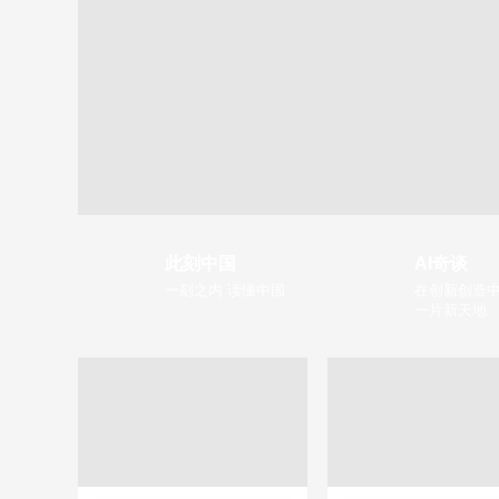
此刻中国
AI奇谈
一刻之内 读懂中国
在创新创造中
一片新天地