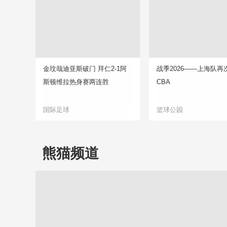
金玟哉迪亚斯破门 拜仁2-1阿
战季2026——上海队再
斯顿维拉热身赛两连胜
CBA
国际足球
篮球公园
熊猫频道