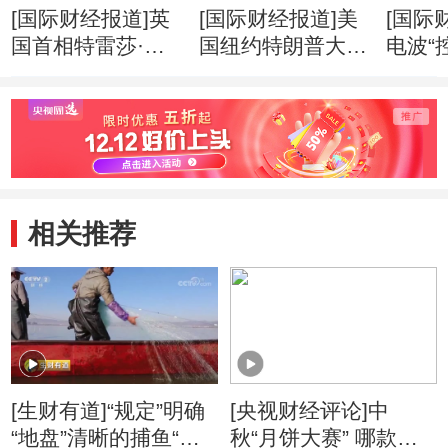
[国际财经报道]英
[国际财经报道]美
[国际
国首相特雷莎·梅
国纽约特朗普大厦
电波“
两年内第三次改组
失火 三人受伤
应就
内阁
相关推荐
[生财有道]“规定”明确
[央视财经评论]中
“地盘”清晰的捕鱼“大
秋“月饼大赛” 哪款您