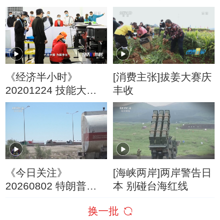
赛”
最爱？
《经济半小时》
[消费主张]拔姜大赛庆
20201224 技能大赛
丰收
青春飞扬
《今日关注》
[海峡两岸]两岸警告日
20260802 特朗普叫
本 别碰台海红线
停“最大规模”打击 伊
换一批
朗称摧毁美军F-35战