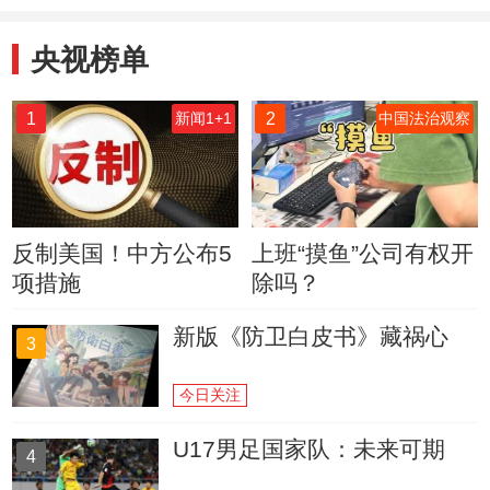
机
央视榜单
1
2
新闻1+1
中国法治观察
反制美国！中方公布5
上班“摸鱼”公司有权开
项措施
除吗？
新版《防卫白皮书》藏祸心
3
今日关注
U17男足国家队：未来可期
4