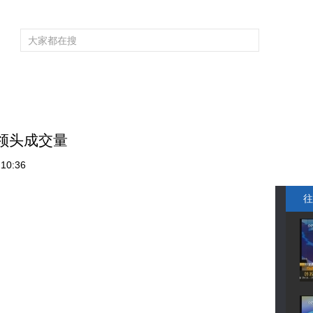
频道大全
栏目大全
片库
4K专区
听
育
电影
国防军事
电视剧
纪录
科教
戏曲
社会与法
少
族领头成交量
10:36
往