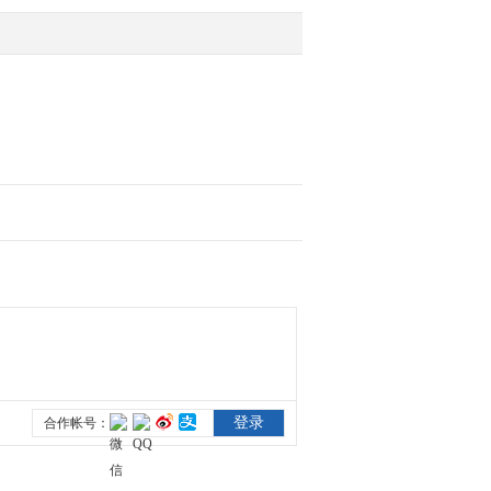
2012-02-28 10:32:19
开发商加力促销 深圳楼
市小范围回暖
2012-02-28 10:31:54
1月保险投资增14.4% 总
额逾3.8万亿
2012-02-28 10:30:25
吴煊：银行股启动预示市
场进入加速上涨
2012-02-28 10:30:00
多重利好逐步兑现 逼空
行情能走多远