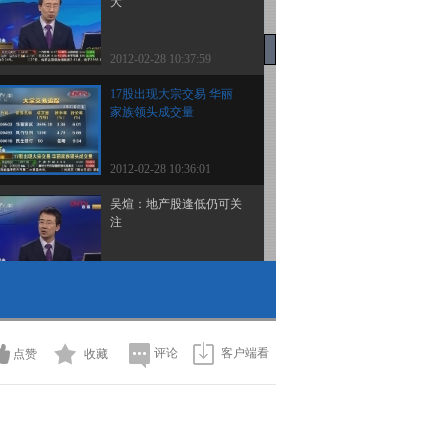
大
2012-02-28 10:37:59
17股出现大宗交易 华丽
家族领头成交量
2012-02-28 10:36:01
吴煊：地产股逢低仍可关
注
2012-02-28 10:34:50
吴煊：今年地产股仍具备
估值优势
评论
客户端看
点赞
收藏
2012-02-28 10:34:22
地产板块近期强势上涨
成股指上攻发动机