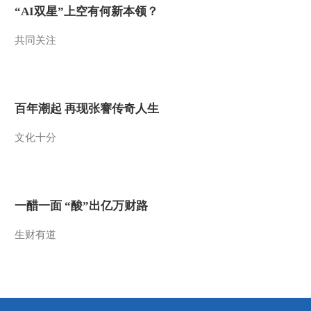
“AI双星”上空有何新本领？
2012-02-28 10:17:59
共同关注
张宏波：短期需求没有明
显提振
2012-02-28 10:17:28
百年潮起 再现张謇传奇人生
张宏波：国际巨头提价对
文化十分
行业有积极影响
2012-02-28 10:16:11
闲置运力超5%警戒线 船
一醋一面 “酸”出亿万财路
东大幅减船图自救
生财有道
2012-02-28 10:04:01
国际海运费为何图谋“逆
市暴涨”