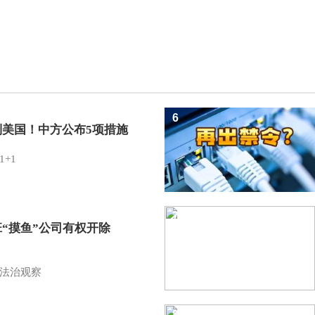
6
制美国！中方公布5项措施
1+1
7
班“摸鱼”公司有权开除
？
法治观察
8