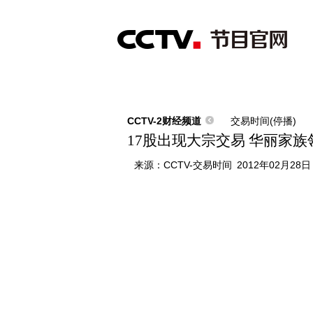
首页
直播
节目单
综合
新闻
财经
综艺
中文国际
体
CCTV-2财经频道
交易时间(停播)
17股出现大宗交易 华丽家
来源：
CCTV-交易时间
2012年02月28日 