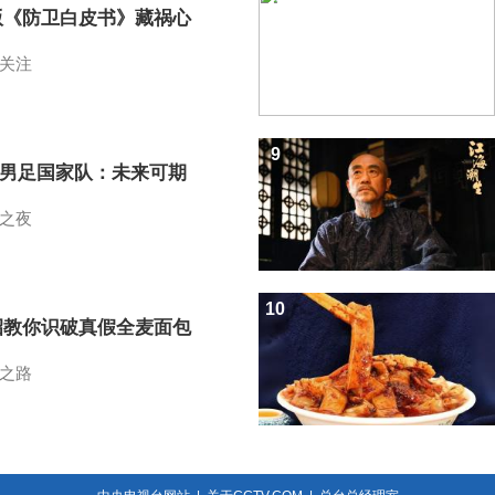
版《防卫白皮书》藏祸心
关注
9
7男足国家队：未来可期
之夜
10
招教你识破真假全麦面包
之路