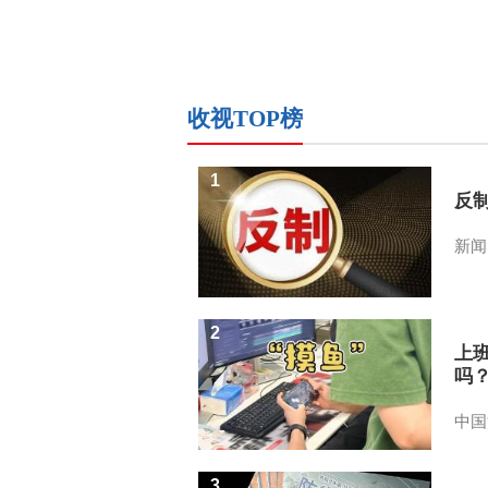
收视TOP榜
1
反
新闻
2
上
吗
中国
3