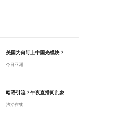
2012-02-28 10:28:11
“两桶油”尾盘异动 沪指放
量收阴
2012-02-28 10:28:08
美国为何盯上中国光模块？
吴煊：短期调整不改大盘
向上趋势
今日亚洲
2012-02-28 10:26:52
吴煊：股指期货开盘表面
市场上升趋势未变
暗语引流？午夜直播间乱象
法治在线
2012-02-28 10:24:29
航运板块机构观点