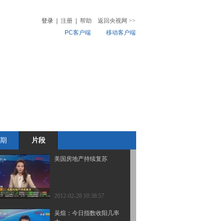
得长期关注
登录
|
注册
|
帮助
返回央视网
>>
PC客户端
移动客户端
2012-02-28 10:46:24
高挺：蓝筹股估值相对合
音
热榜
理 长期价值凸显
微视频
儿
音乐
体育赛事
农业农村
2012-02-28 10:44:13
刘洁：豆类强势 关注橡
胶调整意愿
期
片段
2012-02-28 10:40:10
美国房地产持续复苏
2012-02-28 10:38:57
吴煊：今日指数收阳几率