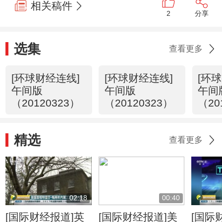
相关稿件
2
分享
选集
查看更多
[环球财经连线]
[环球财经连线]
[环
午间版
午间版
午间
（20120323）
（20120323）
（20
精选
查看更多
02:18
00:40
[国际财经报道]英
[国际财经报道]美
[国际