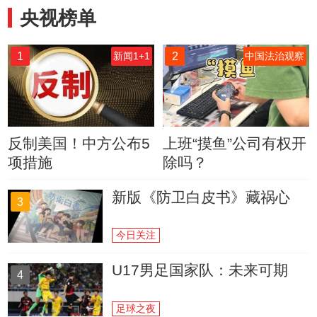
央视榜单
1
2
新闻1+1
中国法治观察
反制美国！中方公布5
上班“摸鱼”公司有权开
项措施
除吗？
新版《防卫白皮书》藏祸心
3
今日关注
U17男足国家队：未来可期
4
足球之夜