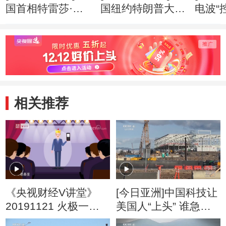
国首相特雷莎·梅
国纽约特朗普大厦
电波“
两年内第三次改组
失火 三人受伤
应就
内阁
相关推荐
《央视财经V讲堂》
[今日亚洲]中国科技让
20191121 火极一时
美国人“上头” 谁急
的诺基亚为什么会没
了？