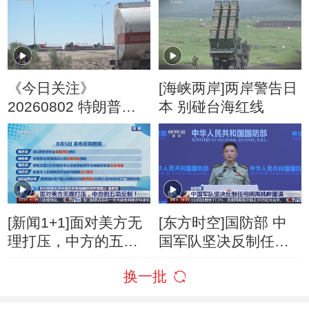
落？
《今日关注》
[海峡两岸]两岸警告日
20260802 特朗普叫
本 别碰台海红线
停“最大规模”打击 伊
朗称摧毁美军F-35战
机
[新闻1+1]面对美方无
[东方时空]国防部 中
理打压，中方的五项
国军队坚决反制任何
反制！
闹海挑衅图谋
换一批