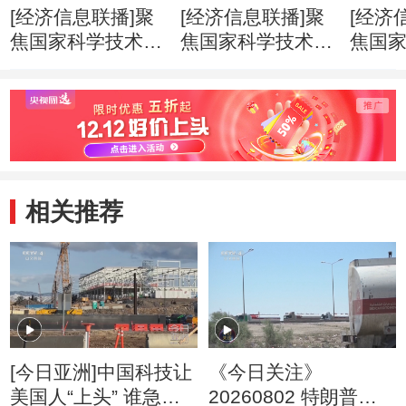
[经济信息联播]聚
[经济信息联播]聚
[经济
焦国家科学技术奖
焦国家科学技术奖
焦国
励大会 国家自然
励大会 271个项目
励大会
科学奖一等奖时隔
9名科学家获得国
云德
11年迎来“双响”
家科学技术奖
家最
相关推荐
[今日亚洲]中国科技让
《今日关注》
美国人“上头” 谁急
20260802 特朗普叫