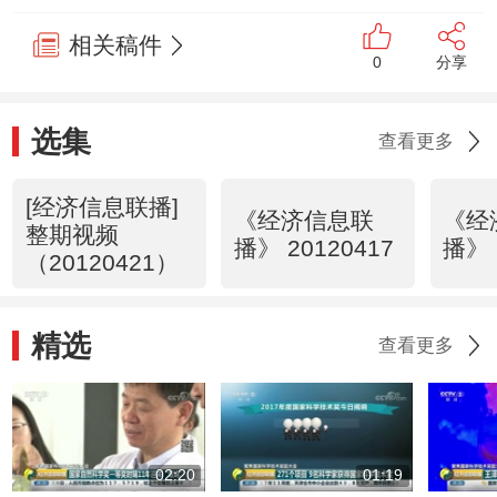
相关稿件
0
分享
选集
查看更多
[经济信息联播]
《经济信息联
《经
整期视频
播》 20120417
播》 
（20120421）
精选
查看更多
02:20
01:19