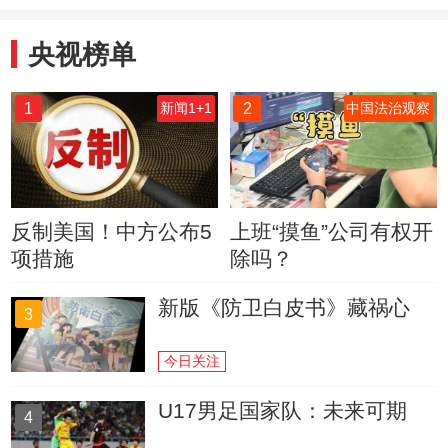
也一样
央视榜单
1
2
新闻1+1
中国法治观察
反制美国！中方公布5
上班“摸鱼”公司有权开
项措施
除吗？
新版《防卫白皮书》藏祸心
3
今日关注
U17男足国家队：未来可期
4