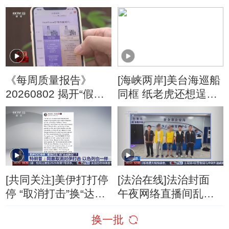
了？
停“最大规模”打击 伊
朗称摧毁美军F-35战
机
《每周质量报告》
[海峡两岸]美台海巡船
20260802 揭开“假洋
同框 纸老虎还想逞
牌”的真面目
威？
[共同关注]美伊打打停
[法治在线]法治封面
停 “取消打击”换“达成
午夜网络直播间乱象
协议”？特朗普：同意
调查
换一批
取消对伊打击 以色列