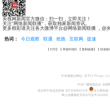
央视网新闻官方微信：扫一扫，立即关注！
关注"网络新闻联播"，获取独家新闻资讯。
更多精彩请关注各大微博平台@网络新闻联播 ，@
热词：
今日观察
联通
抢跑
互联网
提速
【
打印
】【
举报/纠错
】【
复制链接
】【
转发邮
中央电视台网站
|
关于CCTV.com
|
人
中央广播电视总台 央视
违法和不良信息举报
京ICP证060535号
京公网安备 11
网上传播视听节目许可证号 0102002