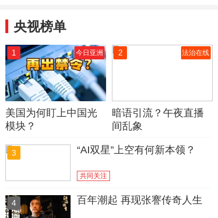
央视榜单
1
2
今日亚洲
法治在线
美国为何盯上中国光
暗语引流？午夜直播
模块？
间乱象
“AI双星”上空有何新本领？
3
共同关注
百年潮起 再现张謇传奇人生
4