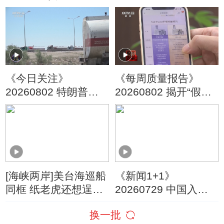
人分享长寿秘方
造”变“酷”了
《今日关注》
《每周质量报告》
20260802 特朗普叫
20260802 揭开“假洋
停“最大规模”打击 伊
牌”的真面目
朗称摧毁美军F-35战
机
[海峡两岸]美台海巡船
《新闻1+1》
同框 纸老虎还想逞
20260729 中国入境
威？
游，为何爆发式增
换一批
长？