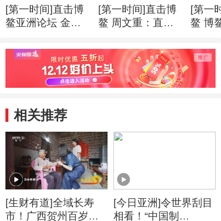
[第一时间]直击博
[第一时间]直击博
[第一
鳌亚洲论坛 金融
鳌 周文重：直面
鳌 博
科技快速“生长” 监
逆全球化思潮 亚
201
管面临更多挑战
洲应发出自己的声
就绪
音
相关推荐
[生财有道]全域长寿
[今日亚洲]令世界刮目
市！广西贺州百岁老
相看！“中国制