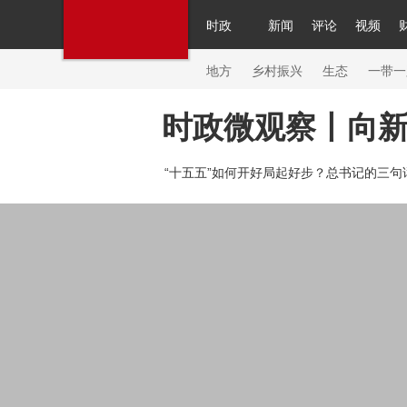
时政
新闻
评论
视频
人民领袖习近平
直播
繁体
片库
海外频道
栏目大全
联播+
iPanda
中国领
节目单
Engl
地方
乡村振兴
生态
一带一
时政微观察丨向
总台春晚
网络春晚
共产党员网
秧纪录
纪
“十五五”如何开好局起好步？总书记的三句
新闻
国内
国际
评论
经济
军事
科技
人民领袖习近平
联播+
热解读
天天学习
习
视频
小央视频
小央直播
直播中国
熊猫频
现场
前线
比划
快看
蓝海中国
新兵请入
体育
直播
竞猜
2026年世界杯
2026年冬奥
VIP会员
CCTV奥林匹克频道
生活体育大会
体