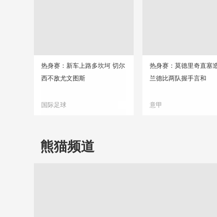
热身赛：新车上路多坎坷 切尔
热身赛：莫德里奇直塞造
西不敌尤文图斯
兰德比两队握手言和
国际足球
意甲
熊猫频道