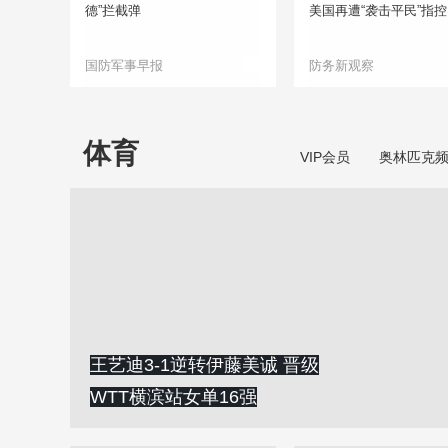
德”拦截弹
美国再遭“袭击平民”指控
国防军事早报
防务新观察
体育
VIP会员
奥林匹克
王艺迪3‑1逆转伊藤美诚 晋级
WTT横滨站女单16强