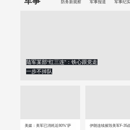
军事
防务新观察
军事报道
军事纪
陆军某部“红三连”：铁心跟党走
一步不掉队
美媒：美军已消耗近80%“萨
伊朗连续摧毁美军F-35