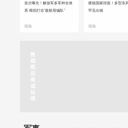
首次曝光！解放军多军种全体
硬核国家排面！多型东
系 模拟打击“敌航母编队”
罕见出镜
现场
现场
正在直播
敦
吉
南
秦
剑
云
煌
林
京
焦
皇
川
烟
探
雨
市
玄
作
岛
下
雨
古
后
北
武
红
金
梅
齐
北
美
山
湖
石
梦
岭
云
水
成
静赏京娘湖
公
景
峡
海
瀑
山
镇
仙
园
区
湾
布
京娘湖位于邯郸武安市口上村北，常年平均气温19摄氏度，夏
境
温26摄氏度，是避暑休闲佳地。