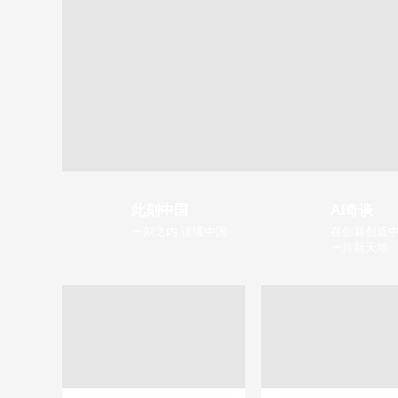
此刻中国
AI奇谈
一刻之内 读懂中国
在创新创造中
一片新天地