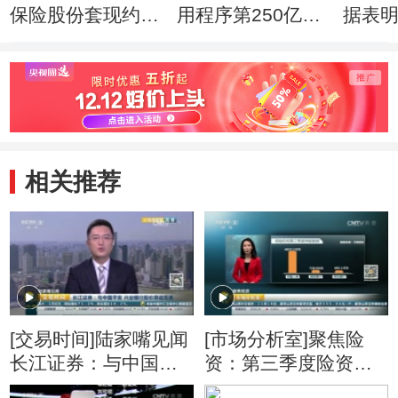
保险股份套现约60
用程序第250亿次
据表
亿美元
下载者
跃状
相关推荐
[交易时间]陆家嘴见闻
[市场分析室]聚焦险
长江证券：与中国平
资：第三季度险资直
安 兴业银行股价异动
接持股数量 620.7亿