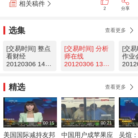
相关稿件
2
分享
选集
查看更多
[交易时间] 整点
[交易时间] 分析
[交易
看财经
师在线
作业
20120306 14：
20120306 13：
2012
00
12
精选
查看更多
00:15
00:21
美国国际减持友邦
中国用户成苹果应
吴煊