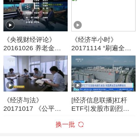
无关
股
《央视财经评论》
《经济半小时》
20161026 养老金入
20171114 “刷遍全
市 大家怎么看？
球”背后的神秘力量
《经济与法》
[经济信息联播]杠杆
20171017 《公平正
ETF引发股市剧烈波
义的力量》 第一集 远
动 韩国高官面临刑事
换一批
航
指控