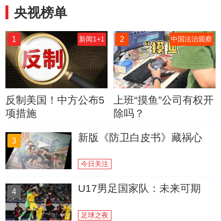
央视榜单
1
2
新闻1+1
中国法治观察
反制美国！中方公布5
上班“摸鱼”公司有权开
项措施
除吗？
新版《防卫白皮书》藏祸心
3
今日关注
U17男足国家队：未来可期
4
足球之夜