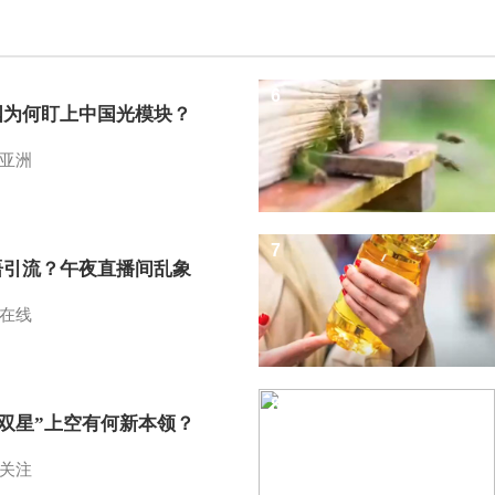
6
国为何盯上中国光模块？
亚洲
7
语引流？午夜直播间乱象
在线
8
I双星”上空有何新本领？
关注