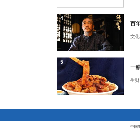
4
百
文化
5
一醋
生财
中国