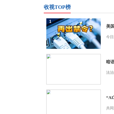
收视TOP榜
1
美
今日
2
暗
法治
3
“A
共同