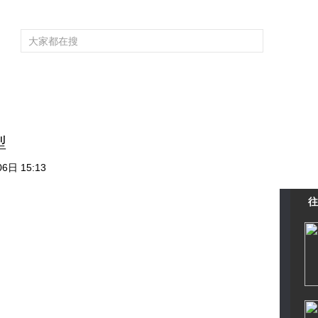
频道大全
栏目大全
片库
4K专区
听
育
电影
国防军事
电视剧
纪录
科教
戏曲
社会与法
少
型
6日 15:13
往