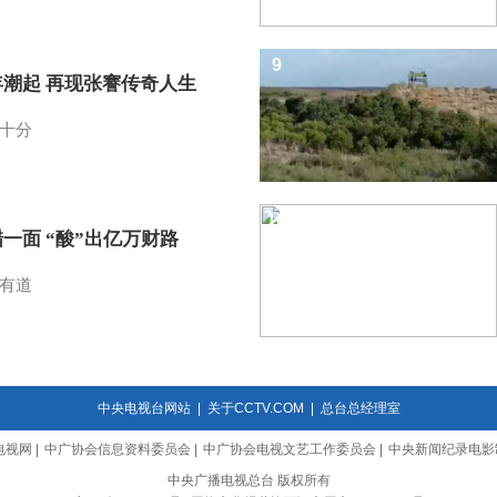
9
年潮起 再现张謇传奇人生
十分
10
一面 “酸”出亿万财路
有道
中央电视台网站
|
关于CCTV.COM
|
总台总经理室
电视网
|
中广协会信息资料委员会
|
中广协会电视文艺工作委员会
|
中央新闻纪录电影
中央广播电视总台 版权所有