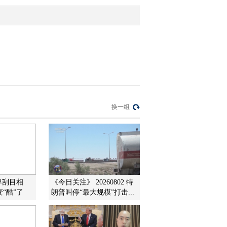
2012-03-26 17:16:05
[环球财经连线]午间版
（20120325）
2012-03-25 16:21:02
《环球财经连线（午间
换一组
版）》 20120325
2012-03-25 12:58:18
[环球财经连线]午间版
（20120323）
界刮目相
《今日关注》 20260802 特
“酷”了
朗普叫停“最大规模”打击...
2012-03-23 15:28:52
[环球财经连线]午间版
（20120323）