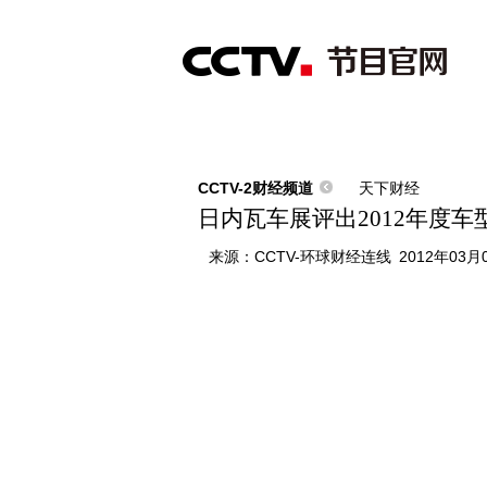
首页
直播
节目单
综合
新闻
财经
综艺
中文国际
体
CCTV-2财经频道
天下财经
日内瓦车展评出2012年度车
来源：
CCTV-环球财经连线
2012年03月0