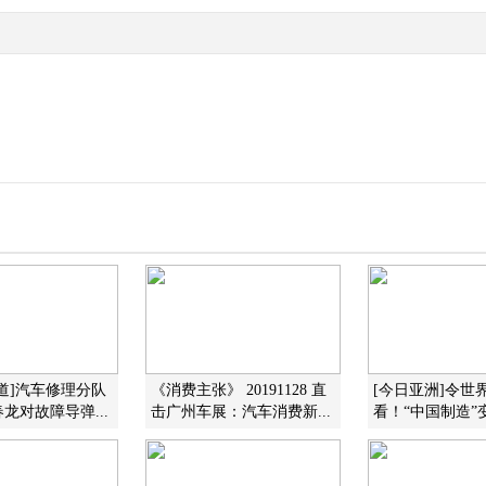
道]汽车修理分队
《消费主张》 20191128 直
[今日亚洲]令世
龙对故障导弹...
击广州车展：汽车消费新...
看！“中国制造”变