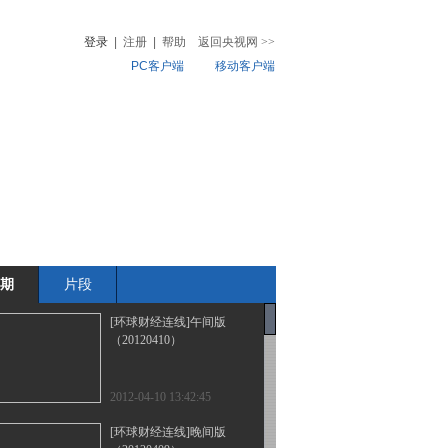
登录
|
注册
|
帮助
返回央视网
>>
PC客户端
移动客户端
音
热榜
微视频
儿
音乐
体育赛事
农业农村
期
片段
[环球财经连线]午间版
（20120410）
2012-04-10 13:42:45
[环球财经连线]晚间版