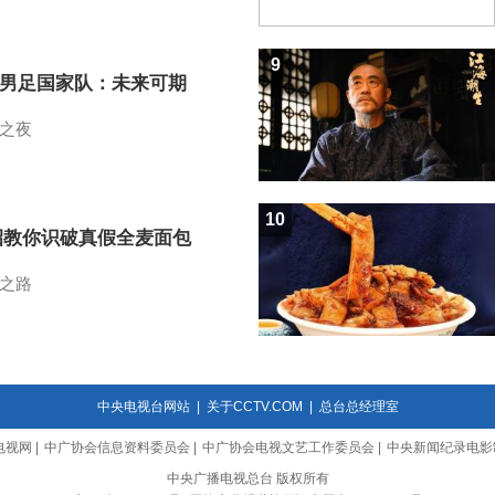
9
7男足国家队：未来可期
之夜
10
招教你识破真假全麦面包
之路
中央电视台网站
|
关于CCTV.COM
|
总台总经理室
电视网
|
中广协会信息资料委员会
|
中广协会电视文艺工作委员会
|
中央新闻纪录电影
中央广播电视总台 版权所有