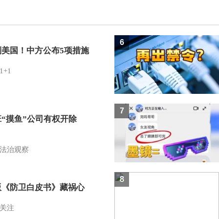
6
制美国！中方公布5项措施
1+1
7
班“摸鱼”公司有权开除
？
法治观察
8
版《防卫白皮书》藏祸心
关注