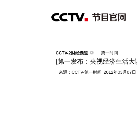
首页
直播
节目单
综合
新闻
财经
综艺
中文国际
体
CCTV-2财经频道
第一时间
[第一发布：央视经济生活大
来源：
CCTV-第一时间
2012年03月07日 