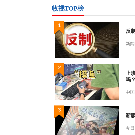
收视TOP榜
1
反
新闻
2
上
吗
中国
3
新
今日