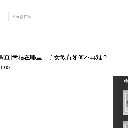
频道大全
栏目大全
片库
4K专区
听
育
电影
国防军事
电视剧
纪录
科教
戏曲
社会与法
少
调查]幸福在哪里：子女教育如何不再难？
10:02
往