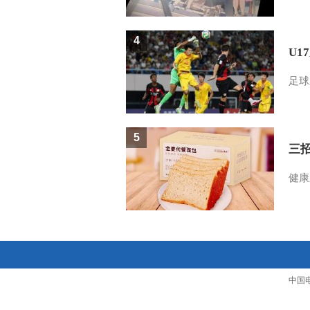
4
U1
足球
5
三
健康
中国