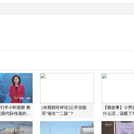
时]半小时观察 教
[央视财经评论]公开信能
【微故事】小男
困代际传递的...
否“催生”“二孩”？
什么话，温暖了