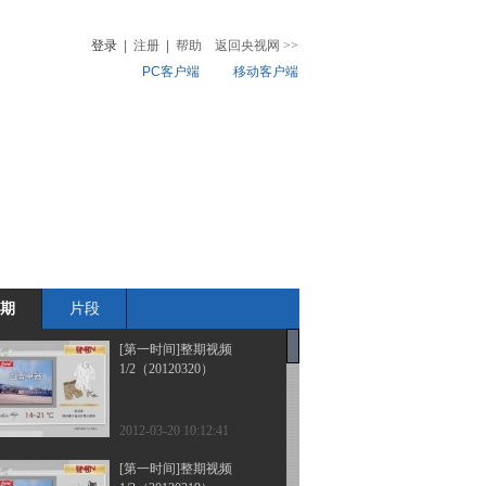
登录
|
注册
|
帮助
返回央视网
>>
PC客户端
移动客户端
音
热榜
微视频
儿
音乐
体育赛事
农业农村
期
片段
[第一时间]整期视频
1/2（20120320）
2012-03-20 10:12:41
[第一时间]整期视频