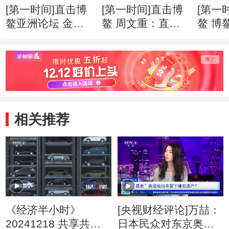
[第一时间]直击博
[第一时间]直击博
[第一
鳌亚洲论坛 金融
鳌 周文重：直面
鳌 博
科技快速“生长” 监
逆全球化思潮 亚
201
管面临更多挑战
洲应发出自己的声
就绪
音
相关推荐
《经济半小时》
[央视财经评论]万喆：
20241218 共享共治
日本民众对东京奥运