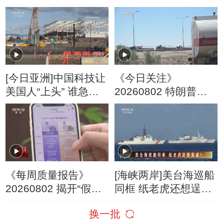
破解城市停车难
会心态复杂
[今日亚洲]中国科技让
《今日关注》
美国人“上头” 谁急
20260802 特朗普叫
了？
停“最大规模”打击 伊
朗称摧毁美军F-35战
机
《每周质量报告》
[海峡两岸]美台海巡船
20260802 揭开“假洋
同框 纸老虎还想逞
牌”的真面目
威？
换一批