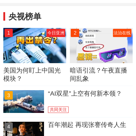
央视榜单
1
2
今日亚洲
法治在线
美国为何盯上中国光
暗语引流？午夜直播
模块？
间乱象
“AI双星”上空有何新本领？
3
共同关注
百年潮起 再现张謇传奇人生
4