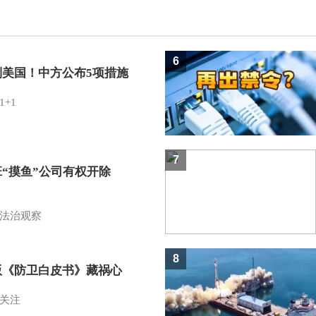
6
制美国！中方公布5项措施
1+1
7
班“摸鱼”公司有权开除
？
法治观察
8
版《防卫白皮书》藏祸心
关注