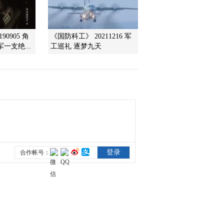
2012-03-07 10:26:27
90905 角
《国防科工》 20211216 军
张雷：多方或将失去盘面
一支绝...
工巡礼 逐梦九天
控制力
2012-03-07 10:24:56
张雷：对钢铁板块持中性
态度
2012-03-07 10:23:19
范海波：目前还不是钢铁
行业最坏的时候
2012-03-07 10:22:21
钢铁板块两年多来走势疲
弱