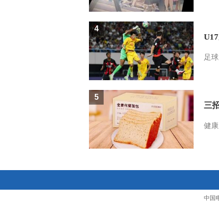
4
U1
足球
5
三
健康
中国