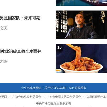
9
7男足国家队：未来可期
之夜
10
招教你识破真假全麦面包
之路
中央电视台网站
|
关于CCTV.COM
|
总台总经理室
电视网
|
中广协会信息资料委员会
|
中广协会电视文艺工作委员会
|
中央新闻纪录电影
中央广播电视总台 版权所有