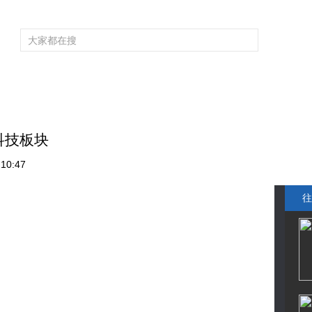
频道大全
栏目大全
片库
4K专区
听
育
电影
国防军事
电视剧
纪录
科教
戏曲
社会与法
少
科技板块
10:47
往