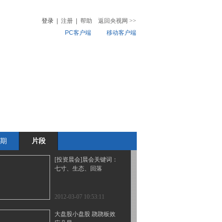
性债务管理
登录
|
注册
|
帮助
返回央视网
>>
PC客户端
移动客户端
2012-03-07 11:57:20
央行国库局局长：地方债
音
热榜
总体安全 风险可控
微视频
儿
音乐
体育赛事
农业农村
2012-03-07 11:55:38
晨会关键词：七寸、生
态、回落
期
片段
2012-03-07 10:53:42
[投资晨会]晨会关键词：
七寸、生态、回落
2012-03-07 10:53:11
大盘股小盘股 跷跷板效