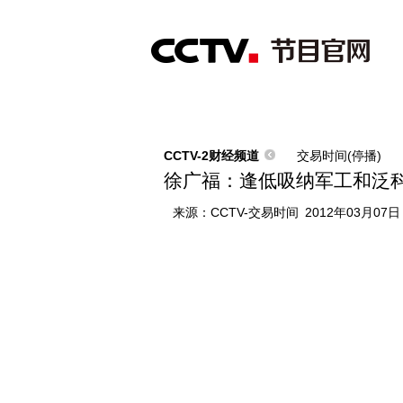
首页
直播
节目单
综合
新闻
财经
综艺
中文国际
体
CCTV-2财经频道
交易时间(停播)
徐广福：逢低吸纳军工和泛
来源：
CCTV-交易时间
2012年03月07日 