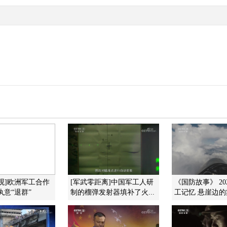
观]欧洲军工合作
[军武零距离]中国军工人研
《国防故事》 202
执意“退群”
制的榴弹发射器填补了火...
工记忆 悬崖边的