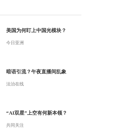
2012-03-07 10:20:33
铁矿石二季度协议价或降
一成
美国为何盯上中国光模块？
今日亚洲
2012-03-07 10:19:42
降低铁矿石成本 钢企蜂
拥淘金国内矿山
暗语引流？午夜直播间乱象
2012-03-07 10:19:33
法治在线
张雷：权重股将会领跌近
期大盘
2012-03-07 10:16:53
“AI双星”上空有何新本领？
港口成仓库 亿吨铁矿石
压港“待价而沽”
共同关注