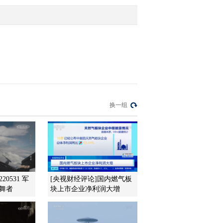
2012-03-07 10:37:43
沈建光：今年财政政策可
能更加宽松
2012-03-07 10:36:22
沈建光：GDP实际增长率
换一组
可能仍超8%
2012-03-07 10:31:58
欧阳玉萍：铜价走势需进
一步观察
20531 军
[央视财经评论]国内燃气板
舞者
块上市企业净利润大增
2012-03-07 10:28:05
张雷：盘面热点缺乏跟风
效应