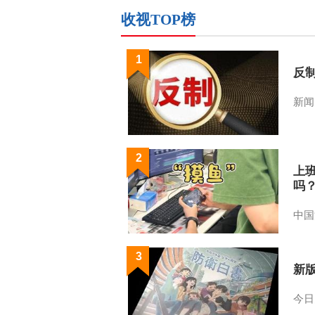
收视TOP榜
1
反
新闻
2
上
吗
中国
3
新
今日