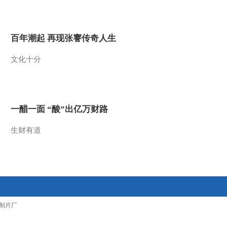
2012-03-07 10:09:49
李鑫：库存和需求对棉价
百年潮起 再现张謇传奇人生
上涨构成压力
文化十分
2012-03-07 10:02:38
欧阳玉萍：棉花后市走势
仍不乐观
一醋一面 “酸”出亿万财路
2012-03-07 09:57:21
生财有道
受益印度禁棉 化纤板块
逆势领涨
2012-03-07 09:54:59
获利回吐 美国棉价昨日
制片厂
小幅收低