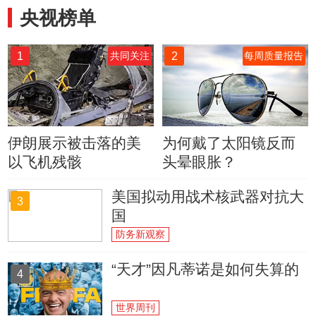
央视榜单
1
2
共同关注
每周质量报告
伊朗展示被击落的美
为何戴了太阳镜反而
以飞机残骸
头晕眼胀？
美国拟动用战术核武器对抗大
3
国
防务新观察
“天才”因凡蒂诺是如何失算的
4
世界周刊