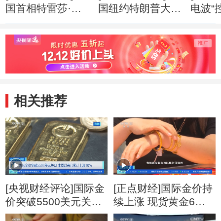
国首相特雷莎·梅
国纽约特朗普大厦
电波“
两年内第三次改组
失火 三人受伤
应就
内阁
相关推荐
[央视财经评论]国际金
[正点财经]国际金价持
价突破5500美元关口
续上涨 现货黄金6日
本周以来已累计上涨
盘中突破4300美元关