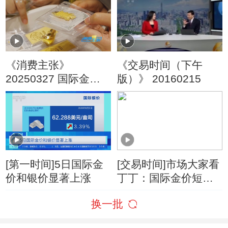
10%
口
《消费主张》
《交易时间（下午
20250327 国际金价
版）》 20160215
破3000美元，黄金消
费再掀热潮！
[第一时间]5日国际金
[交易时间]市场大家看
价和银价显著上涨
丁丁：国际金价短期
助推黄金股票上涨 但
换一批
长线投资时机未到