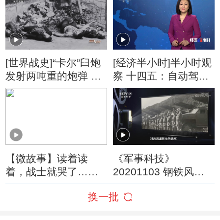
[世界战史]“卡尔”臼炮
[经济半小时]半小时观
发射两吨重的炮弹 可
察 十四五：自动驾驶
以击穿45厘米厚的钢
步入快车道
铁
【微故事】读着读
《军事科技》
着，战士就哭了……
20201103 钢铁风暴
——远程火箭炮
换一批