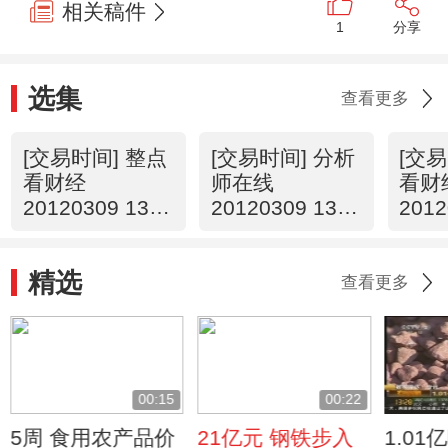
相关稿件
1
分享
选集
查看更多
[交易时间] 整点
[交易时间] 分析
[交易
看财经
师在线
看财
20120309 13：
20120309 13：
2012
00
11
00
精选
查看更多
00:15
00:22
5周 食用农产品价
21亿元 钢铁步入
1.01