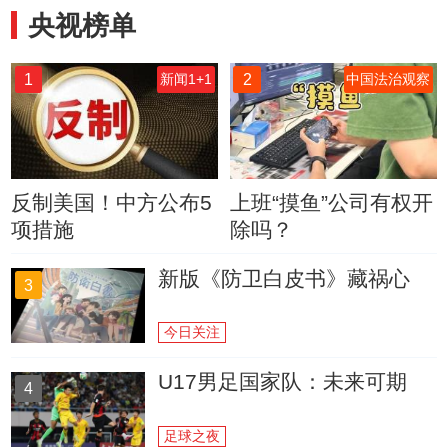
央视榜单
1
2
新闻1+1
中国法治观察
反制美国！中方公布5
上班“摸鱼”公司有权开
项措施
除吗？
新版《防卫白皮书》藏祸心
3
今日关注
U17男足国家队：未来可期
4
足球之夜