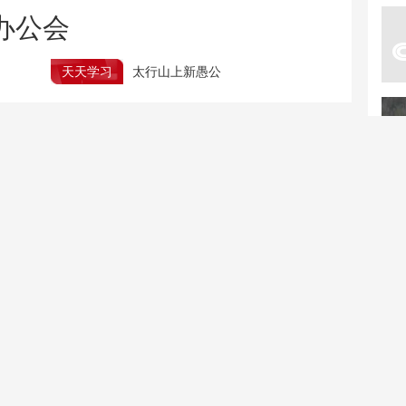
办公会
天天学习
太行山上新愚公
开展丰富活动 全民健身日赛事精彩纷呈
行
北京：非京籍家庭购房社保个税缴纳年限下调为一年
新疆调整旅游景区内自驾服务费 全部按“车”收费
壶口瀑布再现雄浑壮阔瀑
野外消失90年！海口发现
布景观
海南特有植物海南千年健