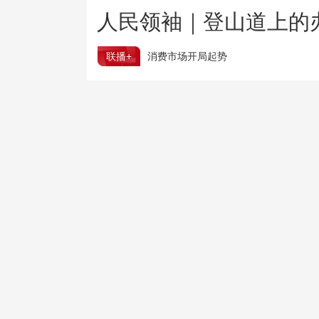
人民领袖｜登山道上的
联播+
消费市场开局起势
从先行指标看中国经济稳步向好
树立和践行正确政绩观
靶向整治盲目决策盲目执
保持稳定增长 上半年我国经营主体产业发展亮点纷呈
一刻钟便民生活圈全面扩围升级 切实提升居民幸福感
跟着热播大剧去旅游 “花式”新场景撬动地方文旅新活力
多部门调度部署防范应对台风“白海豚”
1500℃高温熔炼也能绿色转型 玻璃行业迎减碳新路径