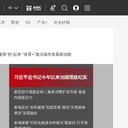
中
艺术
数智
5G
产业+
央央好物
身“热”起来 “体育+”激活城市发展新动能
习近平总书记今年以来治国理政纪实
新思想引领新征程｜服务消费扩容升
级 激发内需新活力
多地交出“全民健身”实践答卷 推动“文商旅体
体育
展农”深度融合
多地探索“片区化推进乡村振兴”新路径 打开发