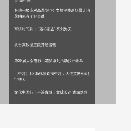
展“新空间”
艺术
汽车
数智
5G
产业+
各地积极应对高温“烤”验 文旅消费新场景让消
暑纳凉有了好去处
时尚
天气
才艺
网展
央央好物
军情时间到｜ “轰-6家族” 亮剑海天
杭台高铁温玉段开通运营
第38届大众电影百花奖系列活动拉开帷幕
【中超】19:35视频直播中超：大连英博VS辽
宁铁人
文化中国行｜平遥古城：文脉长存 古城焕彩