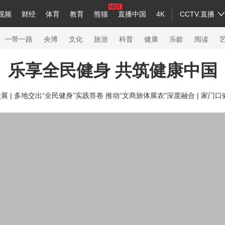
视频
财经
体育
教育
熊猫
直播中国
4K
CCTV.直播
a
中国领导人
节目单
English
听音
Монгол
央视快评
微视频
习式妙语
主持人
下载央视影音
热解读
天天学习
一带一路
央博
文化
旅游
科普
健康
乐龄
阅读
乐享全民健身 共筑健康中国
录
纪录片网
国家大剧院
大型活动
 |
多地交出“全民健身”实践答卷 推动“文商旅体展农”深度融合 |
家门口健
科技
法治
文娱
人物
公益
图片
习
习式妙语
央视快评
央视网评
光华锐评
锋面
熊猫频道
VR/AR
4K专区
全景新闻
新兵请入列
人生第一次
人生第二次
26年冬奥会
CBA
NBA
中超
国足
国际足球
网球
综合
会
体育江湖
文化体育
冰雪道路
足球道路