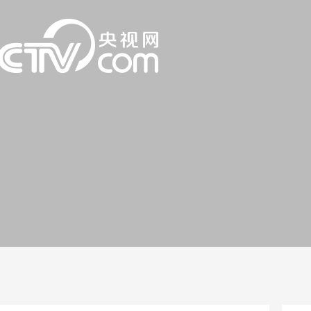
一路
央博
非遗
文化
旅游
科普
健康
乐龄
阅读
话
云起
超级工厂
智敬中国
全民健康
颜选攻略
海洋
片库
热播榜
总台企业白名单