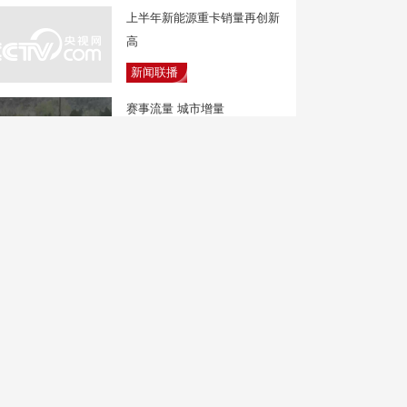
上半年新能源重卡销量再创新
高
新闻联播
赛事流量 城市增量
焦点访谈
气象分析：对比“巴威” 台
风“白海豚”有何不同？
新闻直播间
东航发布新规：国内客票提前
14天全部免费退改
中国新闻
全民健身日 “肌”不可失 力量
挑战