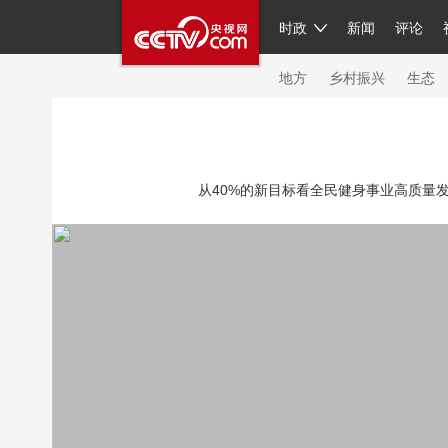
时政
新闻
评论
人民领袖习近平
直播
繁体
片库
海外频道
栏目大全
联播+
iPand
地方
乡村振兴
生态
总台春晚
网络春晚
共产党员网
秧纪
从40%的新目标看全民健身事业高质量发展
新闻
国内
国际
评论
经济
军事
人民领袖习近平
联播+
热解读
天天学
视频
小央视频
小央直播
直播中国
现场
前线
比划
快看
蓝海中国
体育
直播
竞猜
2026年世界杯
20
VIP会员
CCTV奥林匹克频道
生活体育大