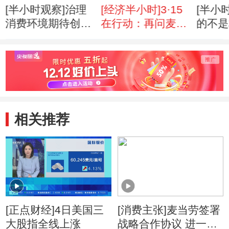
[半小时观察]治理
[经济半小时]3·15
[半小
消费环境期待创新
在行动：再问麦当
的不是
（20120318）
劳(20120317)
信(201
相关推荐
[正点财经]4日美国三
[消费主张]麦当劳签署
大股指全线上涨
战略合作协议 进一步