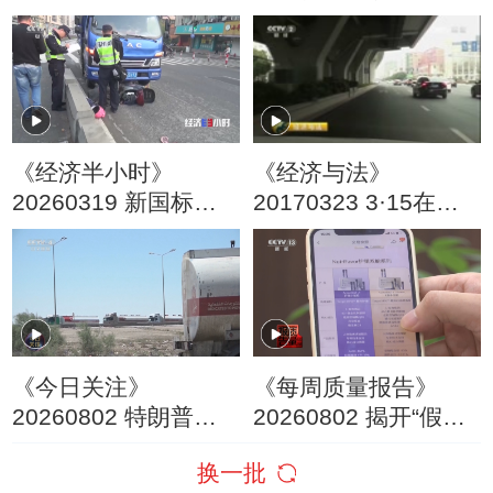
加大在华投资
《经济半小时》
《经济与法》
20260319 新国标重
20170323 3·15在行
塑电动自行车
动：该不该赔的保险
《今日关注》
《每周质量报告》
20260802 特朗普叫
20260802 揭开“假洋
停“最大规模”打击 伊
牌”的真面目
换一批
朗称摧毁美军F-35战