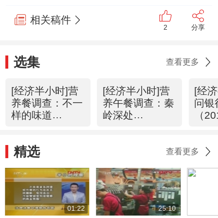
相关稿件
2
分享
选集
查看更多
[经济半小时]营
[经济半小时]营
[经
养餐调查：不一
养午餐调查：秦
问银
样的味道
岭深处
（20
(20120420)
(20120419)
精选
查看更多
01:22
25:10