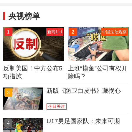
机
央视榜单
1
2
新闻1+1
中国法治观察
反制美国！中方公布5
上班“摸鱼”公司有权开
项措施
除吗？
新版《防卫白皮书》藏祸心
3
今日关注
U17男足国家队：未来可期
4