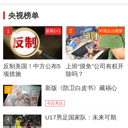
也一样
央视榜单
1
2
新闻1+1
中国法治观察
反制美国！中方公布5
上班“摸鱼”公司有权开
项措施
除吗？
新版《防卫白皮书》藏祸心
3
今日关注
U17男足国家队：未来可期
4