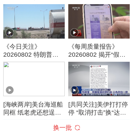
新能人：一锤一仁 富
了？
一方人
《今日关注》
《每周质量报告》
20260802 特朗普叫
20260802 揭开“假洋
停“最大规模”打击 伊
牌”的真面目
朗称摧毁美军F-35战
机
[海峡两岸]美台海巡船
[共同关注]美伊打打停
同框 纸老虎还想逞
停 “取消打击”换“达成
威？
协议”？特朗普：同意
换一批
取消对伊打击 以色列