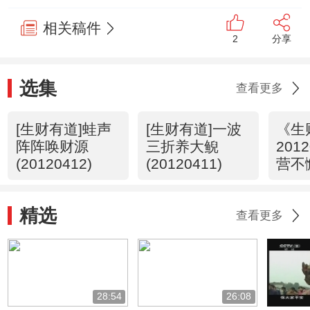
相关稿件
2
分享
选集
查看更多
[生财有道]蛙声
[生财有道]一波
《生
阵阵唤财源
三折养大鲵
2012
(20120412)
(20120411)
营不
精选
查看更多
28:54
26:08