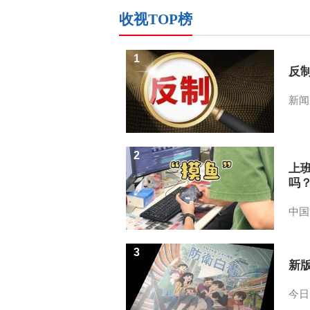
收视TOP榜
1
反
新闻
2
上
吗
中国
3
新
今日