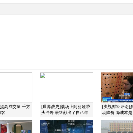
]提高成交量 千方
[世界战史]战场上阿丽娅带
[央视财经评论]
租客
头冲锋 最终献出了自己年...
动降价 降成本是