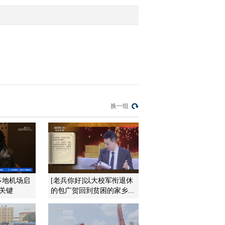
2012-04-22 22:36:57
[经济信息联播]整期视频
（20120421）
2012-04-21 22:52:06
《经济信息联播》
换一组
20120417
2012-04-17 22:26:58
《经济信息联播》
20120416
多地机场启
[老兵你好]以大校军衔退休
关键
的包广贺回到贫困的家乡...
2012-04-16 22:05:25
《经济信息联播》
20120415