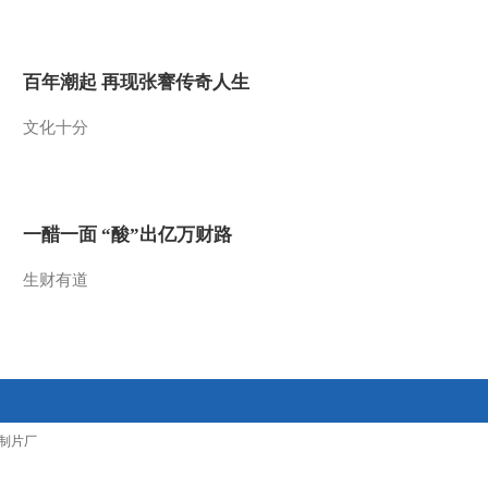
2012-04-03 23:20:11
《经济信息联播》
百年潮起 再现张謇传奇人生
20120331
文化十分
2012-03-31 22:40:00
《经济信息联播》
20120327
一醋一面 “酸”出亿万财路
2012-03-27 22:38:12
生财有道
《经济信息联播》
20120324
2012-03-24 23:22:09
[经济信息联播]整期视频
制片厂
（20120323）