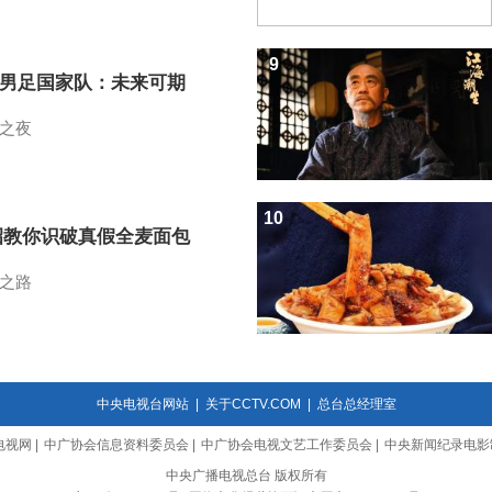
9
7男足国家队：未来可期
之夜
10
招教你识破真假全麦面包
之路
中央电视台网站
|
关于CCTV.COM
|
总台总经理室
电视网
|
中广协会信息资料委员会
|
中广协会电视文艺工作委员会
|
中央新闻纪录电影
中央广播电视总台 版权所有