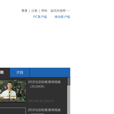
登录
|
注册
|
帮助
返回央视网
>>
PC客户端
移动客户端
音
热榜
微视频
儿
音乐
体育赛事
农业农村
期
片段
[经济信息联播]整期视频
（20120430）
2012-04-30 22:03:55
[经济信息联播]整期视频