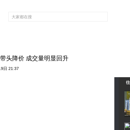
频道大全
栏目大全
片库
4K专区
听
育
电影
国防军事
电视剧
纪录
科教
戏曲
社会与法
少
盘带头降价 成交量明显回升
9日 21:37
往