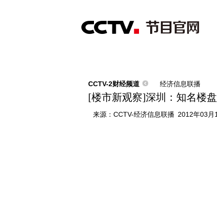
首页
直播
节目单
综合
新闻
财经
综艺
中文国际
体
CCTV-2财经频道
经济信息联播
[楼市新观察]深圳：知名楼
来源：
CCTV-经济信息联播
2012年03月1