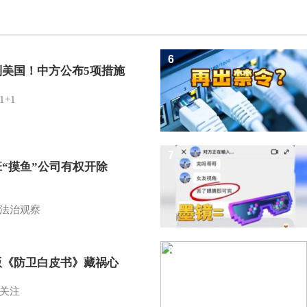
6
制美国！中方公布5项措施
1+1
7
班“摸鱼”公司有权开除
？
法治观察
8
版《防卫白皮书》藏祸心
关注