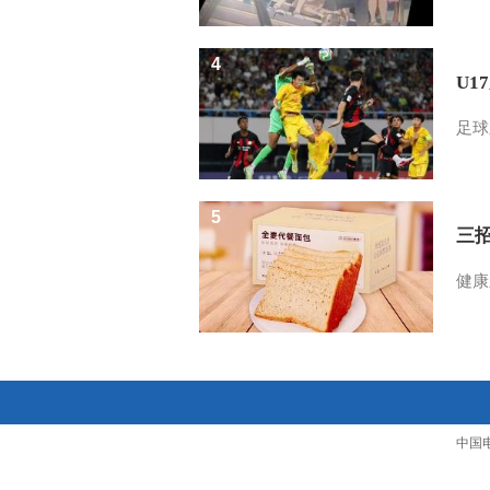
4
U1
足球
5
三
健康
中国