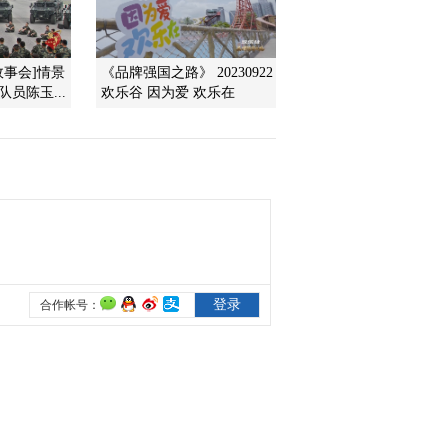
2012-04-15 23:52:38
故事会]情景
《品牌强国之路》 20230922
[经济信息联播]整期视频
员陈玉...
欢乐谷 因为爱 欢乐在
（20120412）
2012-04-12 22:56:29
[经济信息联播]整期视频
（20120410）
2012-04-10 21:38:39
[经济信息联播]整期视频
(20120409)
2012-04-09 22:38:09
《经济信息联播》
20120408