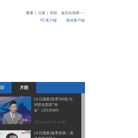
小贷公司何时能圆银行
梦？（20120417）
登录
|
注册
|
帮助
返回央视网
>>
PC客户端
移动客户端
2012-04-17 22:48:57
[今日观察]经济下滑，政
音
热榜
策会否变脸？
微视频
（20120416）
儿
音乐
体育赛事
农业农村
2012-04-16 22:53:13
[今日观察]菜价为何又涨
了？（20120410）
期
片段
2012-04-10 22:42:15
[今日观察]世界500强 为
何挤在西部“淘
金”（20120409）
2012-04-09 23:18:08
[今日观察]春季房展：房