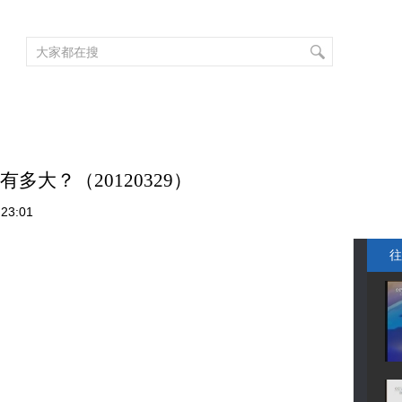
频道大全
栏目大全
片库
4K专区
听
育
电影
国防军事
电视剧
纪录
科教
戏曲
社会与法
少
多大？（20120329）
23:01
往