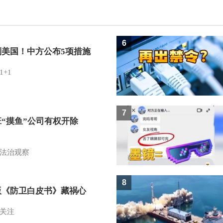
6
制美国！中方公布5项措施
1+1
7
班“摸鱼”公司有权开除
？
法治观察
8
版《防卫白皮书》藏祸心
关注