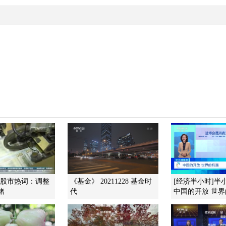
]股市热词：调整
《基金》 20211228 基金时
[经济半小时]半
储
代
中国的开放 世