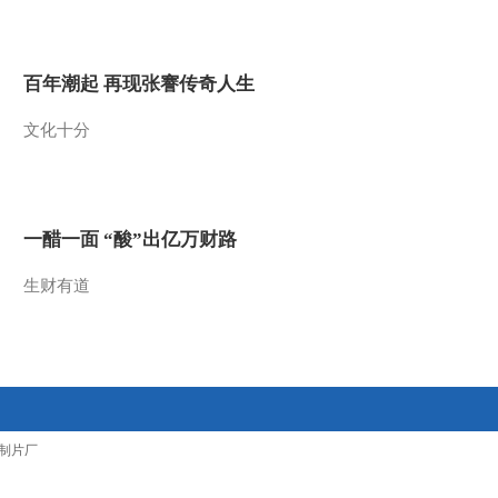
2012-02-22 22:37:37
[今日观察]谁的“iPad”？
百年潮起 再现张謇传奇人生
(20120221)
文化十分
2012-02-21 22:39:07
[今日观察]三评招工难：
新生代为何会成“工漂
族”？(20120220)
一醋一面 “酸”出亿万财路
2012-02-20 22:43:08
生财有道
[今日观察]三评务工难—
务工 其实不想走
（20120216）
2012-02-16 23:28:08
[今日观察]三评招工难：
制片厂
东部失去吸引力
（20120215）