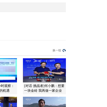
谁该管？（20120327）
2012-03-27 22:54:58
[今日观察]315在行动 谁
为垃圾短信负责？
（30120326）
2012-03-26 22:43:31
[今日观察]315在行动：银
换一组
行卡遭盗刷 损失该谁
陪？（20120322）
2012-03-22 22:49:05
[今日观察]315在行动：孩
子的玩具 是否真安全
（20120321）
小时观察：
[对话·挑战者]何小鹏：想要
界的机遇
一块金砖 我再做一家企业
2012-03-21 22:55:23
[今日观察]我的个人信息
谁在买卖？（20120320）