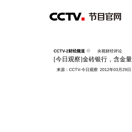
首页
直播
节目单
综合
新闻
财经
综艺
中文国际
体
CCTV-2财经频道
央视财经评论
[今日观察]金砖银行，含金量有
来源：
CCTV-今日观察
2012年03月29日 