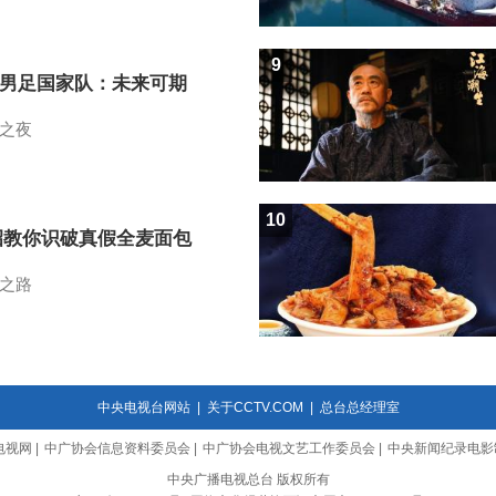
9
7男足国家队：未来可期
之夜
10
招教你识破真假全麦面包
之路
中央电视台网站
|
关于CCTV.COM
|
总台总经理室
电视网
|
中广协会信息资料委员会
|
中广协会电视文艺工作委员会
|
中央新闻纪录电影
中央广播电视总台 版权所有