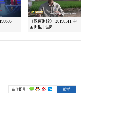
2012-03-20 22:55:49
90303
《深度财经》 20190511 中
[今日观察]3.15在行动：
国田里中国种
触目惊心的玉器造假
(20120315)
2012-03-15 22:36:50
[今日观察]人命关天 假不
得！(20120314)
2012-03-14 22:42:02
[今日观察]两会特别节
目：GDP调低 大学生就
业会否更难？
（20120306）
2012-03-06 22:47:33
[今日观察]“限购令”不能
成为“松紧
带”（20120229）