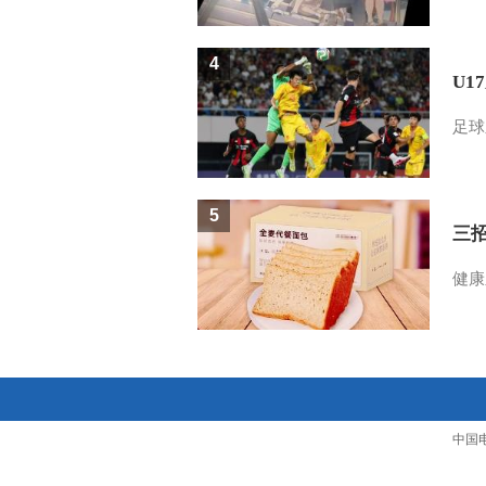
4
U1
足球
5
三
健康
中国