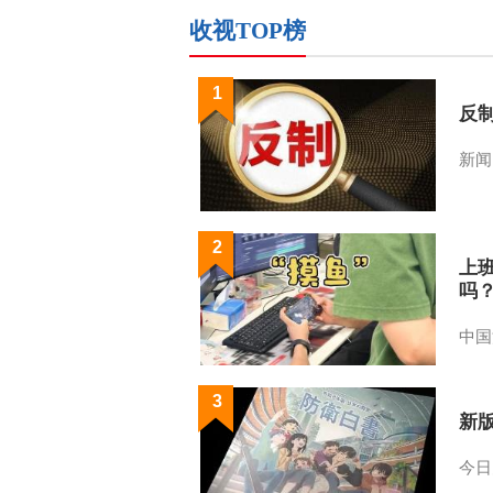
收视TOP榜
1
反
新闻
2
上
吗
中国
3
新
今日