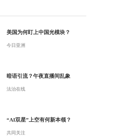
2012-02-29 23:22:39
[今日观察]聚焦并购潮：
吃掉洋品牌的秘诀
美国为何盯上中国光模块？
（20120228）
今日亚洲
2012-02-28 22:58:43
[今日观察]聚焦并购潮：
从“学费”到“学
会”(20120227)
暗语引流？午夜直播间乱象
2012-02-27 22:46:17
法治在线
[今日观察]林书豪：
点“球”成金（20120223）
2012-02-23 22:41:09
“AI双星”上空有何新本领？
[今日观察]退市：阿里巴
巴走的哪步棋？
共同关注
（20120222）