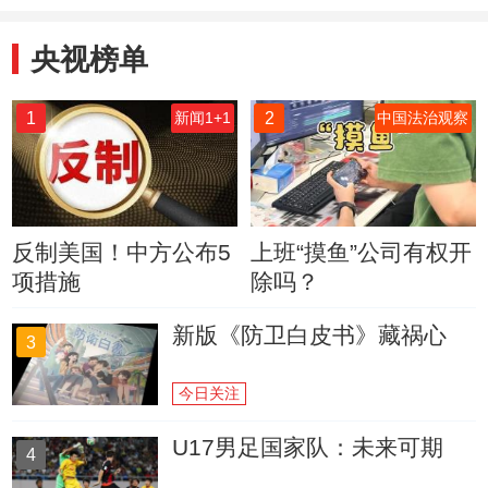
央视榜单
1
2
新闻1+1
中国法治观察
反制美国！中方公布5
上班“摸鱼”公司有权开
项措施
除吗？
新版《防卫白皮书》藏祸心
3
今日关注
U17男足国家队：未来可期
4