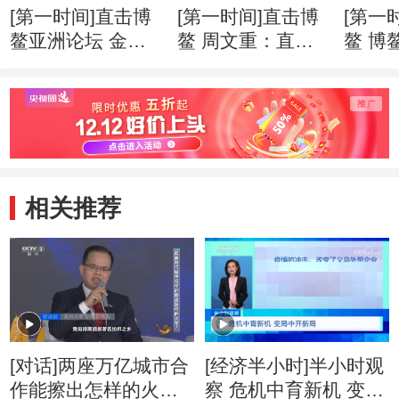
[第一时间]直击博
[第一时间]直击博
[第一
鳌亚洲论坛 金融
鳌 周文重：直面
鳌 博
科技快速“生长” 监
逆全球化思潮 亚
201
管面临更多挑战
洲应发出自己的声
就绪
音
相关推荐
[对话]两座万亿城市合
[经济半小时]半小时观
作能擦出怎样的火
察 危机中育新机 变局