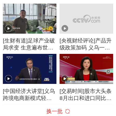
花？
中开新局
[生财有道]足球产业破
[央视财经评论]产品升
局求变 生意遍布世界
级政策加码 义乌一季
各地
度外贸增长11%
[中国经济大讲堂]义乌
[交易时间]股市大头条
跨境电商新模式轻松
8月出口和进口同比增
实现“全球购”
速双双超预期
换一批