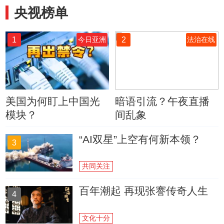
央视榜单
1
2
今日亚洲
法治在线
美国为何盯上中国光
暗语引流？午夜直播
模块？
间乱象
“AI双星”上空有何新本领？
3
共同关注
百年潮起 再现张謇传奇人生
4
文化十分