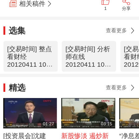
相关稿件
1
分享
选集
查看更多
[交易时间] 整点
[交易时间] 分析
[交易
看财经
师在线
看财
20120411 10：
20120411 10：
2012
00
14
00
精选
查看更多
01:27
03:15
[投资晨会]沈建
新股惨淡 遏炒新
“净息