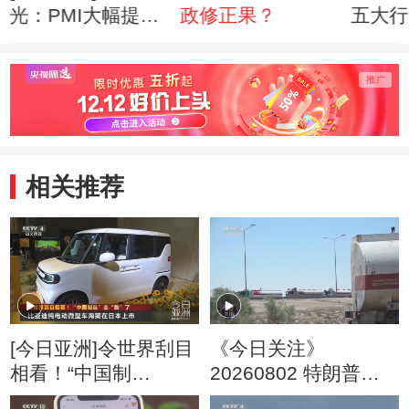
光：PMI大幅提升
政修正果？
五大行
不宜过度乐观
7000
相关推荐
[今日亚洲]令世界刮目
《今日关注》
相看！“中国制
20260802 特朗普叫
造”变“酷”了
停“最大规模”打击 伊