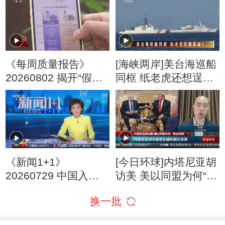
朗称摧毁美军F-35战
机
《每周质量报告》
[海峡两岸]美台海巡船
20260802 揭开“假洋
同框 纸老虎还想逞
牌”的真面目
威？
《新闻1+1》
[今日环球]内塔尼亚胡
20260729 中国入境
访美 美以同盟为何“貌
游，为何爆发式增
合神离”？
换一批
长？