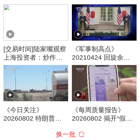
量
为CPI变量
[交易时间]陆家嘴观察
《军事制高点》
上海投资者：炒作过
20210424 回旋余地
后还要回到基本面
被压缩 新变量跟上美
战车 台海出现危险新
动向
《今日关注》
《每周质量报告》
20260802 特朗普叫
20260802 揭开“假洋
停“最大规模”打击 伊
牌”的真面目
换一批
朗称摧毁美军F-35战