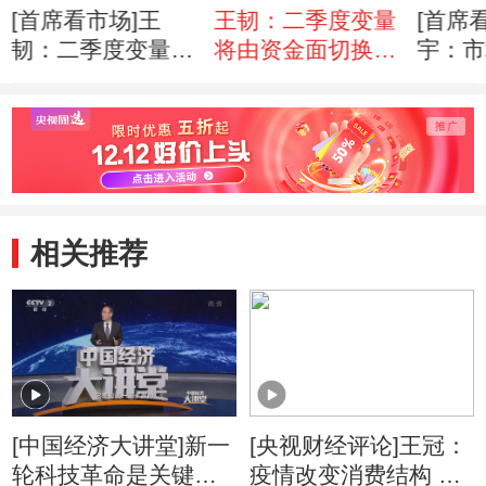
[首席看市场]王
王韧：二季度变量
[首席
韧：二季度变量将
将由资金面切换到
宇：市
由资金面切换到基
基本面
映预期
本面
相关推荐
[中国经济大讲堂]新一
[央视财经评论]王冠：
轮科技革命是关键变
疫情改变消费结构 成