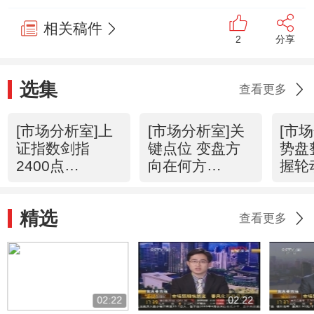
相关稿件
2
分享
选集
查看更多
[市场分析室]上
[市场分析室]关
[市
证指数剑指
键点位 变盘方
势盘
2400点
向在何方
握轮
(20120529)
(20120524)
(201
精选
查看更多
02:22
02:22