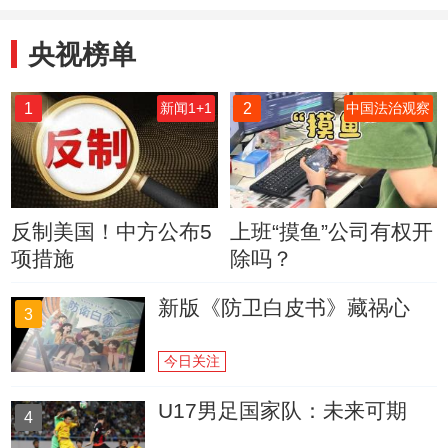
机
央视榜单
1
2
新闻1+1
中国法治观察
反制美国！中方公布5
上班“摸鱼”公司有权开
项措施
除吗？
新版《防卫白皮书》藏祸心
3
今日关注
U17男足国家队：未来可期
4