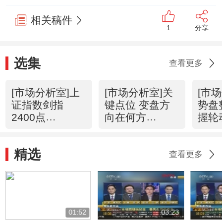
相关稿件
1
分享
选集
查看更多
[市场分析室]上
[市场分析室]关
[市
证指数剑指
键点位 变盘方
势盘
2400点
向在何方
握轮
(20120529)
(20120524)
(201
精选
查看更多
01:52
03:23