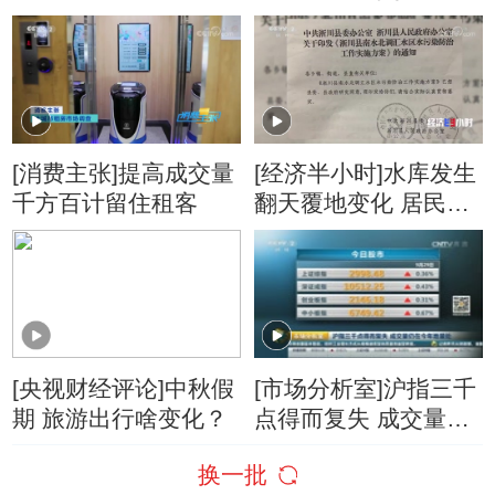
低迷
[消费主张]提高成交量
[经济半小时]水库发生
千方百计留住租客
翻天覆地变化 居民生
活也跟着发生变化
[央视财经评论]中秋假
[市场分析室]沪指三千
期 旅游出行啥变化？
点得而复失 成交量仍
在今年地量处
换一批