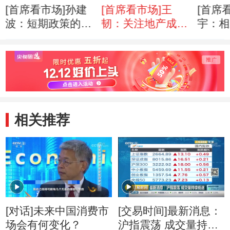
[首席看市场]孙建
[首席看市场]王
[首席
波：短期政策的模
韧：关注地产成交
宇：相
糊期正在过去
量的变化
预期
相关推荐
[对话]未来中国消费市
[交易时间]最新消息：
场会有何变化？
沪指震荡 成交量持续