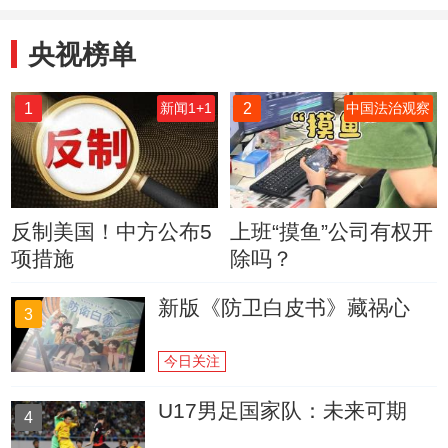
央视榜单
1
2
新闻1+1
中国法治观察
反制美国！中方公布5
上班“摸鱼”公司有权开
项措施
除吗？
新版《防卫白皮书》藏祸心
3
今日关注
U17男足国家队：未来可期
4