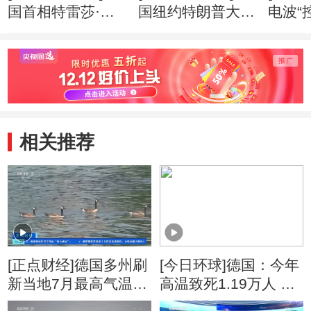
国首相特雷莎·梅
国纽约特朗普大厦
电波“
两年内第三次改组
失火 三人受伤
应就
内阁
相关推荐
[正点财经]德国多州刷
[今日环球]德国：今年
新当地7月最高气温纪
高温致死1.19万人 刷
录
新历史纪录