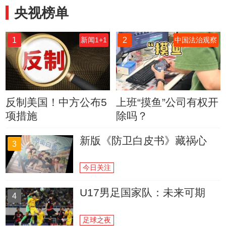
央视榜单
1
2
新闻1+1
中国法治观察
反制美国！中方公布5
上班“摸鱼”公司有权开
项措施
除吗？
新版《防卫白皮书》藏祸心
3
今日关注
U17男足国家队：未来可期
4
足球之夜