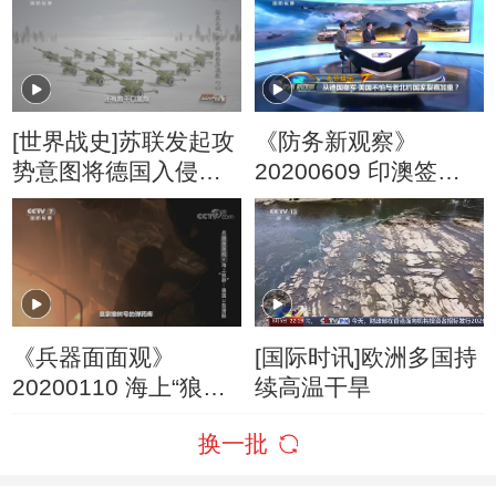
[世界战史]苏联发起攻
《防务新观察》
势意图将德国入侵者
20200609 印澳签军
赶出苏联本土
事协定 美从德国大批
撤军 频繁军事异动美
国在作何打算？
《兵器面面观》
[国际时讯]欧洲多国持
20200110 海上“狼
续高温干旱
群”——德国U型潜艇
换一批