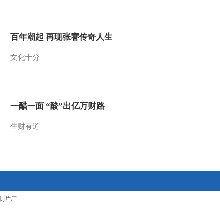
2012-04-09 16:19:55
杨风：经济不会马上出现
百年潮起 再现张謇传奇人生
见底回升
文化十分
2012-04-09 16:16:57
林阳：目前市场走势偏弱
一醋一面 “酸”出亿万财路
2012-04-09 16:11:54
生财有道
杨风：未来短期的走势取
决于政策动向
2012-04-09 16:10:43
林阳：未来存在持续通胀
制片厂
的压力