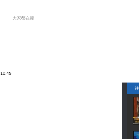
频道大全
栏目大全
片库
4K专区
听
育
电影
国防军事
电视剧
纪录
科教
戏曲
社会与法
少
10:49
往