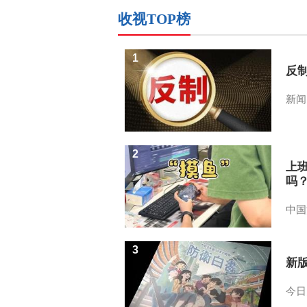
收视TOP榜
1
反
新闻
2
上
吗
中国
3
新
今日