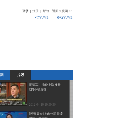
亿产业盛宴
登录
|
注册
|
帮助
返回央视网
>>
PC客户端
移动客户端
2012-04-10 10:56:23
软件信息技术服务业十二
音
热榜
五发展规划发布
微视频
儿
音乐
体育赛事
农业农村
2012-04-10 10:52:52
央票继续停牌 短期利率
全线走低
期
片段
2012-04-10 10:51:40
周望军：油价上涨推升
CPI小幅反弹
2012-04-10 10:50:36
[投资晨会]上市公司业绩