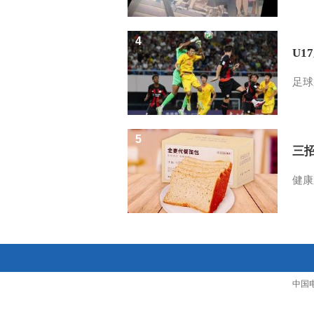
4
U1
足球
5
三
健康
中国