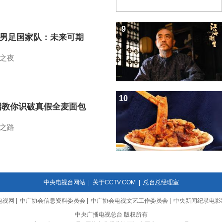
9
7男足国家队：未来可期
之夜
10
招教你识破真假全麦面包
之路
中央电视台网站
|
关于CCTV.COM
|
总台总经理室
电视网
|
中广协会信息资料委员会
|
中广协会电视文艺工作委员会
|
中央新闻纪录电影
中央广播电视总台 版权所有