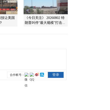
2012-04-10 10:25:37
科技让美国
《今日关注》 20260802 特
浙报传媒：35亿元杀入网
？
朗普叫停“最大规模”打击...
游业
2012-04-10 10:25:26
[公司公告]降价保量 保利
金地三月销量大涨
2012-04-10 10:23:31
降价保量 保利 金地三月
销量大涨
2012-04-10 10:18:37
上海一二手房房展会昨日
落幕