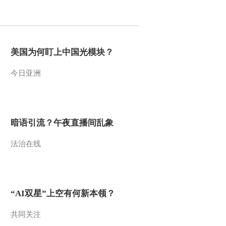
2012-04-09 16:31:38
最高法：房屋征收补偿不
公平不准强制执行
美国为何盯上中国光模块？
今日亚洲
2012-04-09 16:30:49
国家旅游局推进诚信旅游
专项整治
暗语引流？午夜直播间乱象
2012-04-09 16:29:57
法治在线
杨风：二季度期待实质性
改革
2012-04-09 16:26:22
“AI双星”上空有何新本领？
林阳：市场前景不确定
共同关注