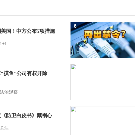
6
制美国！中方公布5项措施
1+1
7
班“摸鱼”公司有权开除
？
法治观察
8
版《防卫白皮书》藏祸心
关注