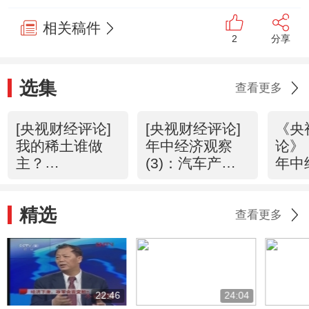
相关稿件
2
分享
选集
查看更多
[央视财经评论]
[央视财经评论]
《央
我的稀土谁做
年中经济观察
论》 
主？
(3)：汽车产业
年中
(20120723)
驶入“慢车道”？
（2
(20120719)
反弹
精选
查看更多
22:46
24:04