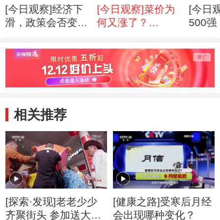
[今日观察]经济下
[今日观察]菜价为
[今日
滑，政策会否变
何又涨了？
500
脸？
（20120410）
部“淘
（20120416）
金”（2
相关推荐
[探索·发现]老老少少
[健康之路]受寒后月经
齐聚街头 参加送大暑
会出现哪种变化？