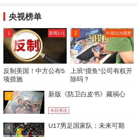
央视榜单
1
2
新闻1+1
中国法治观察
反制美国！中方公布5
上班“摸鱼”公司有权开
项措施
除吗？
新版《防卫白皮书》藏祸心
3
今日关注
U17男足国家队：未来可期
4