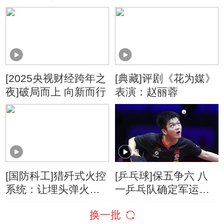
船盛会
[2025央视财经跨年之
[典藏]评剧《花为媒》
夜]破局而上 向新而行
表演：赵丽蓉
[国防科工]猎歼式火控
[乒乓球]保五争六 八
系统：让埋头弹火炮
一乒乓队确定军运会
更强大
目标
换一批