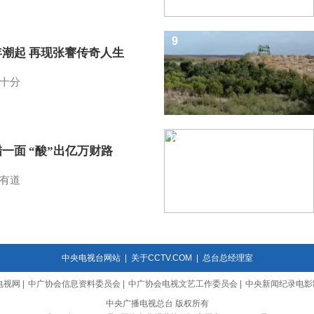
9
年潮起 再现张謇传奇人生
十分
10
一面 “酸”出亿万财路
有道
中央电视台网站
|
关于CCTV.COM
|
总台总经理室
电视网
|
中广协会信息资料委员会
|
中广协会电视文艺工作委员会
|
中央新闻纪录电影
中央广播电视总台 版权所有