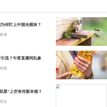
6
国为何盯上中国光模块？
亚洲
7
语引流？午夜直播间乱象
在线
8
I双星”上空有何新本领？
关注