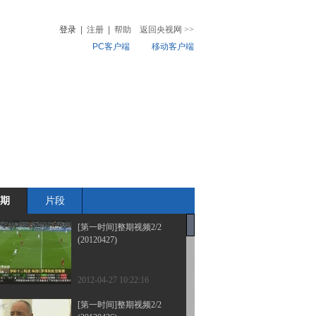
登录
|
注册
|
帮助
返回央视网
>>
PC客户端
移动客户端
音
热榜
微视频
儿
音乐
体育赛事
农业农村
期
片段
[第一时间]整期视频2/2
(20120427)
2012-04-27 10:22:16
[第一时间]整期视频2/2