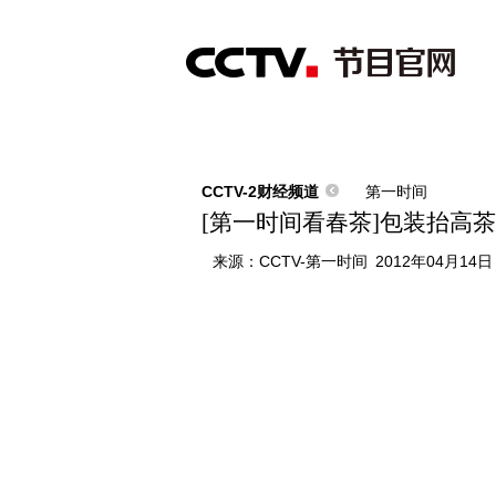
首页
直播
节目单
综合
新闻
财经
综艺
中文国际
体
CCTV-2财经频道
第一时间
[第一时间看春茶]包装抬高茶
来源：
CCTV-第一时间
2012年04月14日 