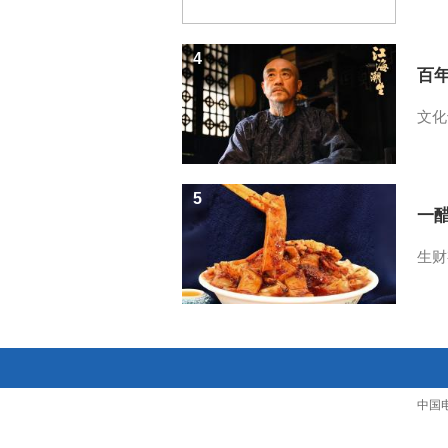
4
百
文化
5
一醋
生财
中国