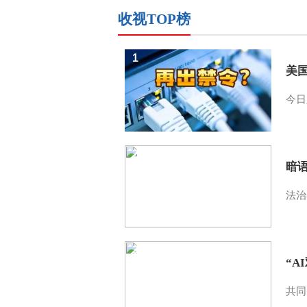
收视TOP榜
1
美
今日
2
暗
法治
3
“A
共同