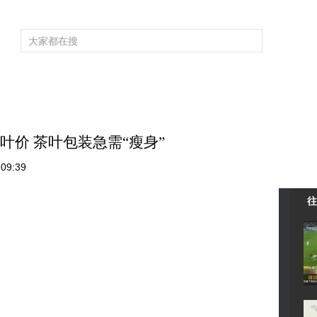
频道大全
栏目大全
片库
4K专区
听
育
电影
国防军事
电视剧
纪录
科教
戏曲
社会与法
少
叶价 茶叶包装急需“瘦身”
09:39
往